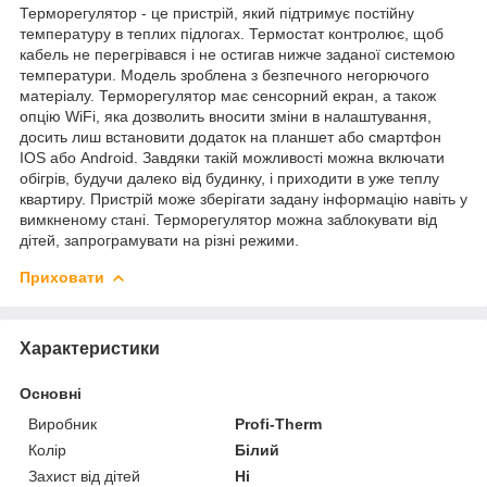
Терморегулятор - це пристрій, який підтримує постійну
температуру в теплих підлогах. Термостат контролює, щоб
кабель не перегрівався і не остигав нижче заданої системою
температури. Модель зроблена з безпечного негорючого
матеріалу. Терморегулятор має сенсорний екран, а також
опцію WiFi, яка дозволить вносити зміни в налаштування,
досить лиш встановити додаток на планшет або смартфон
IOS або Android. Завдяки такій можливості можна включати
обігрів, будучи далеко від будинку, і приходити в уже теплу
квартиру. Пристрій може зберігати задану інформацію навіть у
вимкненому стані. Терморегулятор можна заблокувати від
дітей, запрограмувати на різні режими.
Приховати
Характеристики
Основні
Виробник
Profi-Therm
Колір
Білий
Захист від дітей
Ні