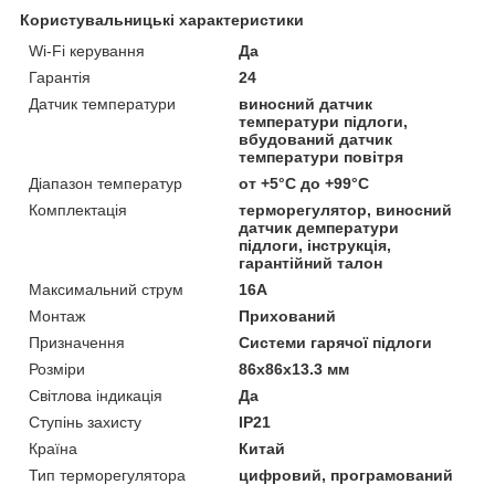
Користувальницькі характеристики
Wi-Fi керування
Да
Гарантія
24
Датчик температури
виносний датчик
температури підлоги,
вбудований датчик
температури повітря
Діапазон температур
от +5°C до +99°C
Комплектація
терморегулятор, виносний
датчик демператури
підлоги, інструкція,
гарантійний талон
Максимальний струм
16А
Монтаж
Прихований
Призначення
Системи гарячої підлоги
Розміри
86х86х13.3 мм
Світлова індикація
Да
Ступінь захисту
IP21
Країна
Китай
Тип терморегулятора
цифровий, програмований