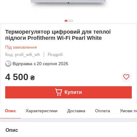
Терморегулятор цифровий для теплої
підлоги Profitherm Wi-Fi Peаrl White
Під замовлення
Код: profi_wifi_wh
Роздріб
Відправка з
20 серпня 2026
4 500
₴
Купити
Опис
Характеристики
Доставка
Оплата
Умови п
Опис