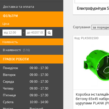
Доставка та оплата
Електрофурнітура Sc
ФІЛЬТРИ
Ціна
PLK5001500
Наявність
В наявності
516
ГРАФІК РОБОТИ
Понеділок
09:00
17:30
Вівторок
09:00
17:30
Середа
09:00
17:30
Четвер
09:00
17:30
Коробка інсталяцій
Пʼятниця
09:00
17:30
бетону 65х45 набір
Субота
10:00
14:00
шурупами PLANK (P
Неділя
Вихідний