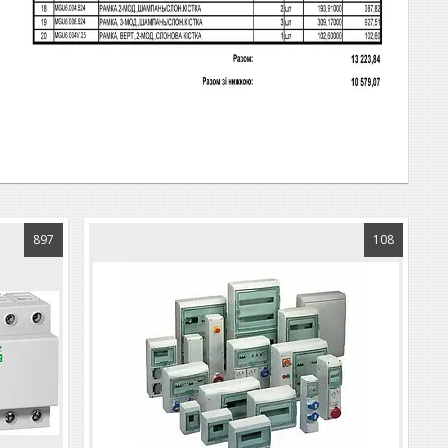
897
108