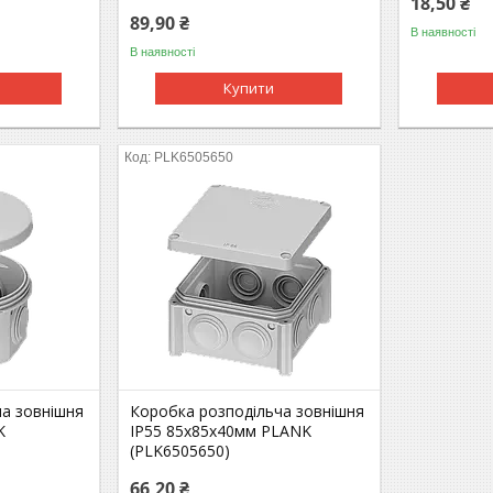
18,50 ₴
89,90 ₴
В наявності
В наявності
Купити
PLK6505650
ча зовнішня
Коробка розподільча зовнішня
K
IP55 85x85х40мм PLANK
(PLK6505650)
66,20 ₴