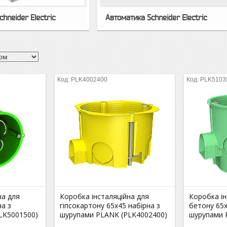
hneider Electric
Автоматика Schneider Electric
PLK4002400
PLK5103
на для
Коробка інсталяційна для
Коробка ін
на з
гіпсокартону 65х45 набірна з
бетону 65х
LK5001500)
шурупами PLANK (PLK4002400)
шурупами 