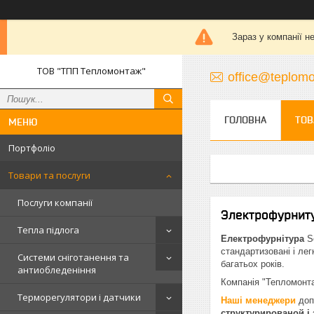
Зараз у компанії н
ТОВ "ТПП Тепломонтаж"
office@teplomo
ГОЛОВНА
ТОВ
Портфоліо
Товари та послуги
Послуги компанії
Электрофурниту
Тепла підлога
Електрофурнітура
Sc
стандартизовані і лег
Системи сніготанення та
багатьох років.
антиобледеніння
Компанія "Тепломонта
Терморегулятори і датчики
Наші менеджери
доп
структурированой 