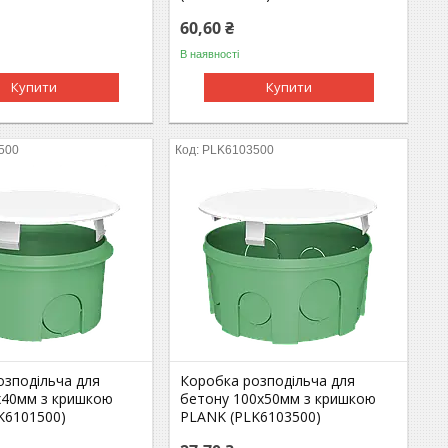
60,60 ₴
В наявності
Купити
Купити
500
PLK6103500
озподільча для
Коробка розподільча для
x40мм з кришкою
бетону 100x50мм з кришкою
K6101500)
PLANK (PLK6103500)