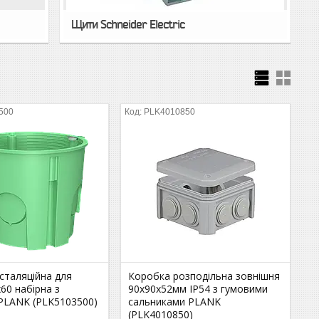
Щити Schneider Electric
500
PLK4010850
сталяційна для
Коробка розподільна зовнішня
60 набірна з
90х90х52мм IP54 з гумовими
PLANK (PLK5103500)
сальниками PLANK
(PLK4010850)