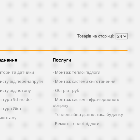
аднання
Послуги
ятори та датчики
Монтаж теплої підлоги
исту від перенапруги
Монтаж системи сніготанення
исту від потопу
Обігрів труб
ітура Schneider
Монтаж систем інфрачервоного
обігріву
ітура Gira
Тепловізійна діагностика будинку
 монтажу
Ремонт теплої підлоги