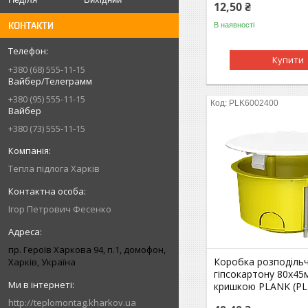
12,50 ₴
КОНТАКТИ
В наявності
Купити
+380 (68) 555-11-15
Вайбер/Телеграмм
+380 (95) 555-11-15
PLK6002400
Вайбер
+380 (73) 555-11-15
Тепла підлога Харків
Iгор Петрович Фесенко
пр. Героїв Харкова 94, п.1, домофон,
Коробка розподіль
Харків, Україна
гіпсокартону 80х45
кришкою PLANK (PL
http://teplomontag.kharkov.ua