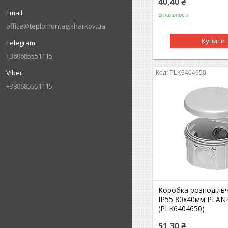
40,40 ₴
В наявності
office@teplomontag.kharkov.ua
Купити
+380685551115
PLK6404650
+380685551115
Коробка розподіль
IP55 80x40мм PLAN
(PLK6404650)
51,30 ₴