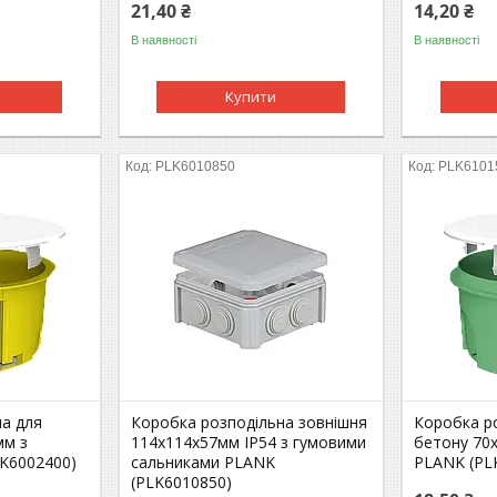
21,40 ₴
14,20 ₴
В наявності
В наявності
Купити
PLK6010850
PLK6101
ча для
Коробка розподільна зовнішня
Коробка р
мм з
114х114х57мм IP54 з гумовими
бетону 70
K6002400)
сальниками PLANK
PLANK (PL
(PLK6010850)