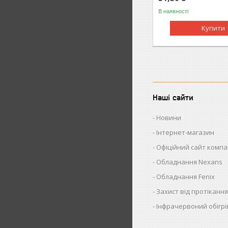
В наявності
Купити
Наші сайти
Новини
Інтернет-магазин
Офіційний сайт компан
Обладнання Nexans
Обладнання Fenix
Захист від протіканн
Інфрачервоний обігрі