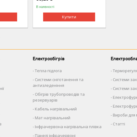
В наявності
Купити
Електрообігрів
Електрообл
Тепла підлога
Терморегул
Системи сніготанення та
Системи зах
антизледеніння
ії
Системи зах
Обігрів трубопроводів та
Електрофурн
резервуарів
Електрофурн
Кабель нагрівальний
я
Вироби для
Мат нагрівальний
в
Статті
Інфрачервона нагрівальна плівка
Панелі інфрачервоні