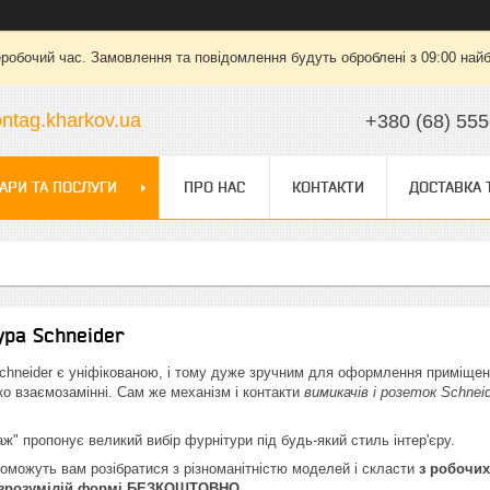
еробочий час. Замовлення та повідомлення будуть оброблені з 09:00 найб
ntag.kharkov.ua
+380 (68) 555
АРИ ТА ПОСЛУГИ
ПРО НАС
КОНТАКТИ
ДОСТАВКА 
ра Schneider
hneider є уніфікованою, і тому дуже зручним для оформлення приміщень 
ко взаємозамінні. Сам же механізм і контакти
вимикачів і розеток Schnei
ж" пропонує великий вибір фурнітури під будь-який стиль інтер'єру.
оможуть вам розібратися з різноманітністю моделей і скласти
з робочих
і зрозумілій формі БЕЗКОШТОВНО
.