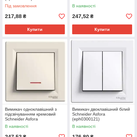
(eph1400121)
Під замовлення
В наявності
217,88
247,52
₴
₴
Купити
Купити
Вимикач одноклавішний з
Вимикач двоклавішний білий
підсвічуванням кремовий
Schneider Asfora
Schneider Asfora
(eph0300121)
(eph1400123)
В наявності
В наявності
247,52
176,80
₴
₴