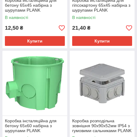
Коробка інсталяційна для
Коробка інсталяційна для
бетону 65х45 набірна з
гіпсокартону 65х45 набірна з
шурупами PLANK
шурупами PLANK
(PLK5001500)
(PLK4002400)
В наявності
В наявності
12,50
21,40
₴
₴
Купити
Купити
Коробка інсталяційна для
Коробка розподільна
бетону 65х60 набірна з
зовнішня 90х90х52мм IP54 з
шурупами PLANK
гумовими сальниками PLANK
(PLK5103500)
(PLK4010850)