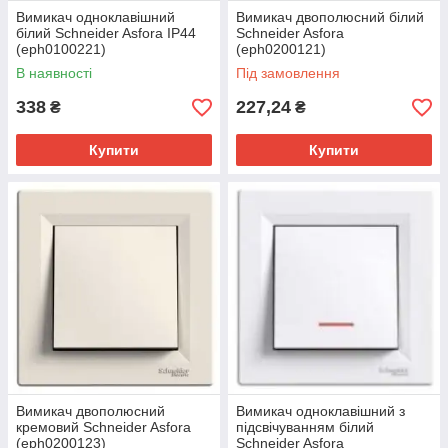
Вимикач одноклавішний
Вимикач двополюсний білий
білий Schneider Asfora IP44
Schneider Asfora
(eph0100221)
(eph0200121)
В наявності
Під замовлення
338
227,24
₴
₴
Купити
Купити
Вимикач двополюсний
Вимикач одноклавішний з
кремовий Schneider Asfora
підсвічуванням білий
(eph0200123)
Schneider Asfora