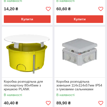
В наявності
В наявності
14,20
60,60
₴
₴
Купити
Купити
Коробка розподільча для
Коробка розподільна
гіпсокартону 80х45мм з
зовнішня 114х114х57мм IP54
кришкою PLANK
з гумовими сальниками
(PLK6002400)
PLANK (PLK6010850)
В наявності
В наявності
40,40
89,90
₴
₴