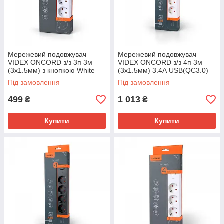
Мережевий подовжувач
Мережевий подовжувач
VIDEX ONCORD з/з 3п 3м
VIDEX ONCORD з/з 4п 3м
(3x1.5мм) з кнопкою White
(3x1.5мм) 3.4А USB(QC3.0)
+USB-C(PD20W) з кнопкою
Під замовлення
Під замовлення
White
499
1 013
₴
₴
Купити
Купити