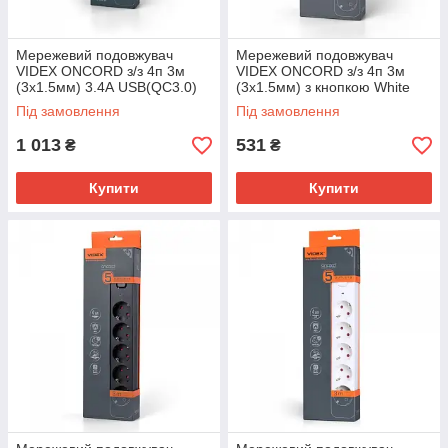
Мережевий подовжувач
Мережевий подовжувач
VIDEX ONCORD з/з 4п 3м
VIDEX ONCORD з/з 4п 3м
(3x1.5мм) 3.4А USB(QC3.0)
(3x1.5мм) з кнопкою White
+USB-C(PD20W) з кнопкою
Під замовлення
Під замовлення
Black
1 013
531
₴
₴
Купити
Купити