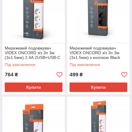
Мережевий подовжувач
Мережевий подовжувач
VIDEX ONCORD з/з 3п 3м
VIDEX ONCORD з/з 3п 3м
(3x1.5мм) 2.4А 2USB+USB-C
(3x1.5мм) з кнопкою Black
з кнопкою White
Під замовлення
Під замовлення
764
499
₴
₴
Купити
Купити