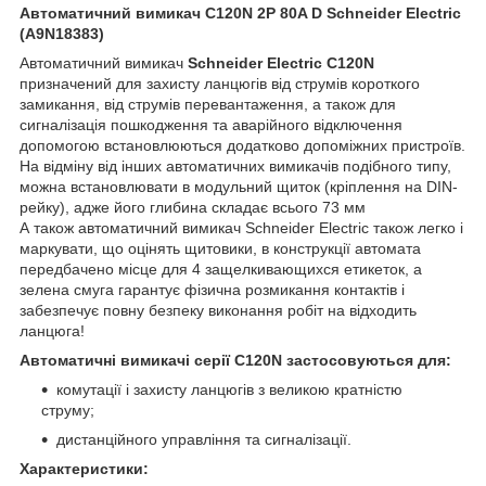
Автоматичний вимикач C120N 2P 80A D Schneider Electric
(A9N18383)
Автоматичний вимикач
Schneider Electric
C120N
призначений для захисту ланцюгів від струмів короткого
замикання, від струмів перевантаження, а також для
сигналізація пошкодження та аварійного відключення
допомогою встановлюються додатково допоміжних пристроїв.
На відміну від інших автоматичних вимикачів подібного типу,
можна встановлювати в модульний щиток (кріплення на DIN-
рейку), адже його глибина складає всього 73 мм
А також автоматичний вимикач Schneider Electric також легко і
маркувати, що оцінять щитовики, в конструкції автомата
передбачено місце для 4 защелкивающихся етикеток, а
зелена смуга гарантує фізична розмикання контактів і
забезпечує повну безпеку виконання робіт на відходить
ланцюга!
Автоматичні вимикачі серії C120N застосовуються для:
комутації і захисту ланцюгів з великою кратністю
струму;
дистанційного управління та сигналізації.
Характеристики: