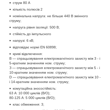
струм 80 А
кількість полюсів 2
номінальна напруга: не більше 440 В змінного
струму;
напруга рівня ізоляції: 500 В;
стійкість до імпульсного
напрузі: 6 кВ;
відповідає нормі EN 60898;
криві відключення:
В ― спрацьовування електромагнітного захисту між 3 - і
5-кратним значенням ном. струму;
З ― спрацьовування електромагнітного захисту між 5 - і
10-кратним значенням ном. струму;
D ― спрацьовування електромагнітного захисту між 10 -
і 14-кратним значенням ном. струму;
комутаційна зносостійкість:
63 А: 10 000 циклів (В/О);
80-125 А: 5 000 циклів (В/О);
клас обмеження: 3;