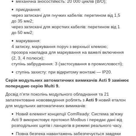
механічна зносостійкість: 20 000 циклів (В/О);
приєднання:
через затискачі для гнучких кабелів: перетином від 1,5
до 35 мм2;
через затискачі для жорстких кабелів: перетином від 1
до 50 мм2;
маркування:
4 затиску, маркування поруч з верхньої клемою;
прозора накладка для маркування на важелі включення
(2, 3, 4 полюси);
ступінь забруднення: 3 (застосування в промисловості);
ступінь захисту: при відкритому монтажі ― IP20.
Серія модульних автоматичних вимикачів Acti 9 замінює
попередню серію Multi 9.
Досвід п'яти поколінь модульного обладнання та 21
запатентоване нововведення роблять з
Acti 9
новий еталон
для модульних автоматичних вимикачів:
Новий елемент концепції ComReady: Система зв'язку
Acti 9 використовує протокол Modbus і передає дані від
розподільних щитів і ланцюгів в режимі реального часу.
Повна безпека навантажень забезпечується завдяки