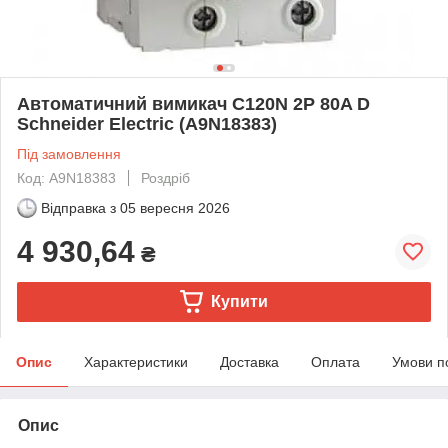
Автоматичний вимикач C120N 2P 80A D
Schneider Electric (A9N18383)
Під замовлення
Код: A9N18383
Роздріб
Відправка з
05 вересня 2026
4 930,64
₴
Купити
Опис
Характеристики
Доставка
Оплата
Умови п
Опис