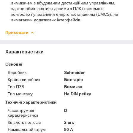
вимикачем з вбудованим дистанційним управлінням,
здатне обмінюватися даними з ПЛК і системою
контролю і управління енергопостачанням (EMCS), не
вимагаючи додаткових інтерфейсів.
Приховати
Характеристики
Основні
Виробник
Schneider
Країна виробник
Болгарія
Тип ПЗВ
Вимикач
Тип монтажу
На DIN рейку
Технічні характеристики
Часострумові
D
характеристики
Кількість полюсів
2 шт.
Номінальний струм
80 А