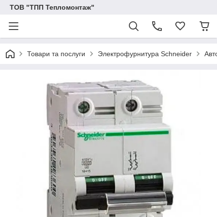
ТОВ "ТПП Тепломонтаж"
Товари та послуги
Электрофурнитура Schneider
Авт