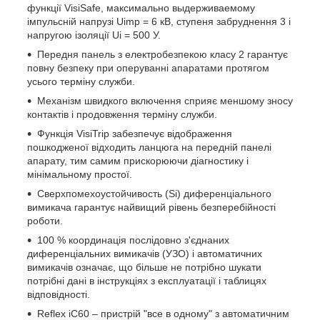
функції VisiSafe, максимально выдерживаемому
імпульсній напрузі Uimp = 6 кВ, ступеня забруднення 3 і
напругою ізоляції Ui = 500 У.
Передня панель з електробезпекою класу 2 гарантує
повну безпеку при оперуванні апаратами протягом
усього терміну служби.
Механізм швидкого включення сприяє меншому зносу
контактів і продовження терміну служби.
Функція VisiTrip забезпечує відображення
пошкодженої відходить ланцюга на передній панелі
апарату, тим самим прискорюючи діагностику і
мінімальному простої.
Сверхпомехоустойчивость (Si) диференціального
вимикача гарантує найвищий рівень безперебійності
роботи.
100 % координація послідовно з'єднаних
диференціальних вимикачів (УЗО) і автоматичних
вимикачів означає, що більше не потрібно шукати
потрібні дані в інструкціях з експлуатації і таблицях
відповідності.
Reflex iC60 – пристрій "все в одному" з автоматичним