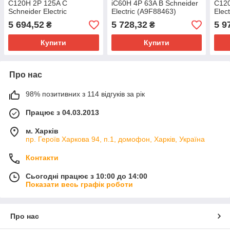
C120H 2P 125A C
iC60H 4P 63A B Schneider
C120
Schneider Electric
Electric (A9F88463)
Elec
(A9N18459)
5 694,52
5 728,32
5 9
₴
₴
Купити
Купити
Про нас
98% позитивних з 114 відгуків за рік
Працює з 04.03.2013
м. Харків
пр. Героїв Харкова 94, п.1, домофон, Харків, Україна
Контакти
Сьогодні працює з 10:00 до 14:00
Показати весь графік роботи
Про нас