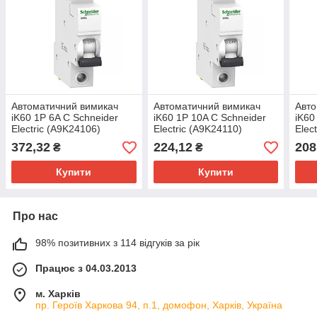
Автоматичний вимикач
Автоматичний вимикач
Авто
iK60 1P 6A C Schneider
iK60 1P 10A C Schneider
iK60
Electric (A9K24106)
Electric (A9K24110)
Elec
372,32
224,12
208
₴
₴
Купити
Купити
Про нас
98% позитивних з 114 відгуків за рік
Працює з 04.03.2013
м. Харків
пр. Героїв Харкова 94, п.1, домофон, Харків, Україна