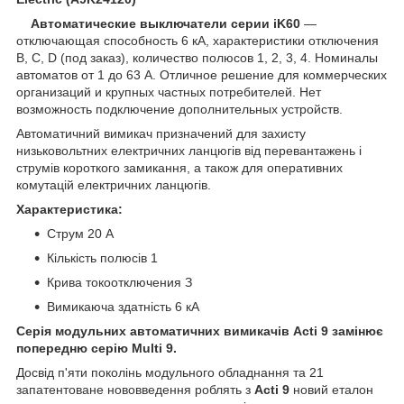
Автоматические выключатели серии iK60
—
отключающая способность 6 кА, характеристики отключения
B, C, D (под заказ), количество полюсов 1, 2, 3, 4. Номиналы
автоматов от 1 до 63 А. Отличное решение для коммерческих
организаций и крупных частных потребителей. Нет
возможность подключение дополнительных устройств.
Автоматичний вимикач призначений для захисту
низьковольтних електричних ланцюгів від перевантажень і
струмів короткого замикання, а також для оперативних
комутацій електричних ланцюгів.
Характеристика:
Струм 20 А
Кількість полюсів 1
Крива токоотключения З
Вимикаюча здатність 6 кА
Серія модульних автоматичних вимикачів Acti 9 замінює
попередню серію Multi 9.
Досвід п'яти поколінь модульного обладнання та 21
запатентоване нововведення роблять з
Acti 9
новий еталон