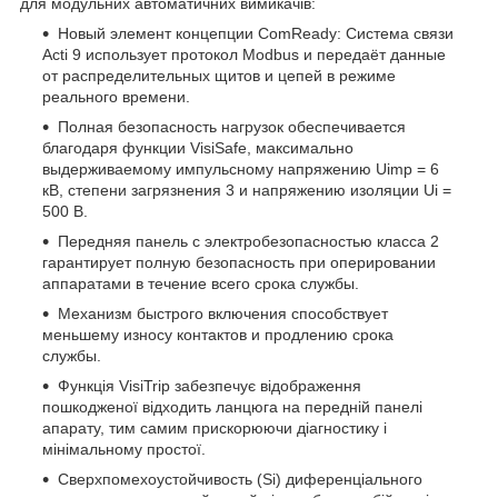
для модульних автоматичних вимикачів:
Новый элемент концепции ComReady: Система связи
Acti 9 использует протокол Modbus и передаёт данные
от распределительных щитов и цепей в режиме
реального времени.
Полная безопасность нагрузок обеспечивается
благодаря функции VisiSafe, максимально
выдерживаемому импульсному напряжению Uimp = 6
кВ, степени загрязнения 3 и напряжению изоляции Ui =
500 В.
Передняя панель с электробезопасностью класса 2
гарантирует полную безопасность при оперировании
аппаратами в течение всего срока службы.
Механизм быстрого включения способствует
меньшему износу контактов и продлению срока
службы.
Функція VisiTrip забезпечує відображення
пошкодженої відходить ланцюга на передній панелі
апарату, тим самим прискорюючи діагностику і
мінімальному простої.
Сверхпомехоустойчивость (Si) диференціального