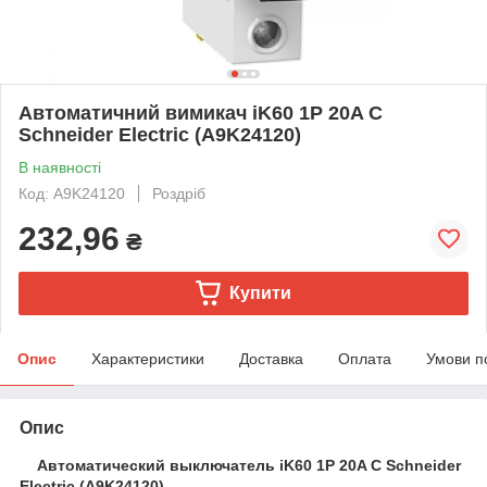
Автоматичний вимикач iK60 1P 20A C
Schneider Electric (A9K24120)
В наявності
Код: A9K24120
Роздріб
232,96
₴
Купити
Опис
Характеристики
Доставка
Оплата
Умови п
Опис
Автоматический выключатель iK60 1P 20A C Schneider
Electric (A9K24120)