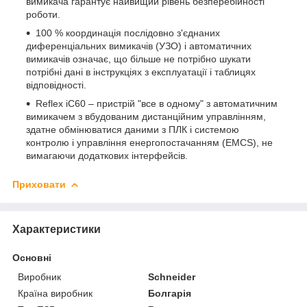
вимикача гарантує найвищий рівень безперебійності
роботи.
100 % координація послідовно з'єднаних
диференціальних вимикачів (УЗО) і автоматичних
вимикачів означає, що більше не потрібно шукати
потрібні дані в інструкціях з експлуатації і таблицях
відповідності.
Reflex iC60 – пристрій "все в одному" з автоматичним
вимикачем з вбудованим дистанційним управлінням,
здатне обмінюватися даними з ПЛК і системою
контролю і управління енергопостачанням (EMCS), не
вимагаючи додаткових інтерфейсів.
Приховати
Характеристики
Основні
Виробник
Schneider
Країна виробник
Болгарія