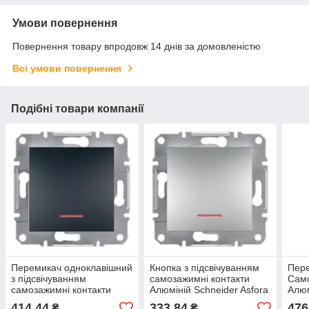
Умови повернення
Повернення товару впродовж 14 днів за домовленістю
Всі умови повернення
Подібні товари компанії
Перемикач одноклавішний
Кнопка з підсвічуванням
Пере
з підсвічуванням
самозажимні контакти
Само
самозажимні контакти
Алюміній Schneider Asfora
Алюм
Антрацит Schneider Asfora
plus (EPH1600161)
plus
414,44
333,84
476
₴
₴