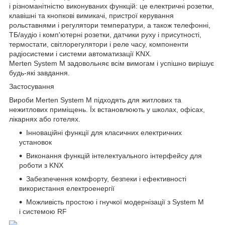
і різноманітністю виконуваних функцій: це електричні розетки,
клавішні та кнопкові вимикачі, пристрої керування
рольставнями і регулятори температури, а також телефонні,
ТБ/аудіо і комп'ютерні розетки, датчики руху і присутності,
термостати, світлорегулятори і реле часу, компоненти
радіосистеми і системи автоматизації KNX.
Merten System M задовольняє всім вимогам і успішно вирішує
будь-які завдання.
Застосування
Вироби Merten System M підходять для житлових та
нежитлових приміщень. Їх встановлюють у школах, офісах,
лікарнях або готелях.
Інноваційні функції для класичних електричних
установок
Виконання функцій інтелектуального інтерфейсу для
роботи з KNX
Забезпечення комфорту, безпеки і ефективності
використання електроенергії
Можливість простою і гнучкої модернізації з System M
і системою RF