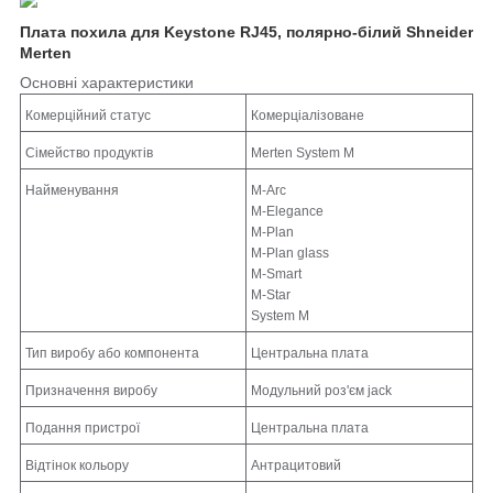
Плата похила для Keystone RJ45, полярно-білий Shneider
Merten
Основні характеристики
Комерційний статус
Комерціалізоване
Сімейство продуктів
Merten System M
Найменування
M-Arc
M-Elegance
M-Plan
M-Plan glass
M-Smart
M-Star
System M
Тип виробу або компонента
Центральна плата
Призначення виробу
Модульний роз'єм jack
Подання пристрої
Центральна плата
Відтінок кольору
Антрацитовий