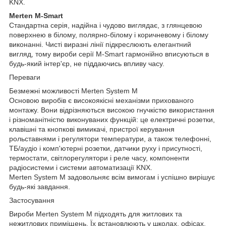
KNX.
Merten M-Smart
Стандартна серія, надійна і чудово виглядає, з глянцевою
поверхнею в білому, полярно-білому і коричневому і білому
виконанні. Чисті виразні лінії підкреслюють елегантний
вигляд, тому вироби серії M-Smart гармонійно вписуються в
будь-який інтер'єр, не піддаючись впливу часу.
Переваги
Безмежні можливості Merten System M
Основою виробів є високоякісні механізми прихованого
монтажу. Вони відрізняються високою гнучкістю використання
і різноманітністю виконуваних функцій: це електричні розетки,
клавішні та кнопкові вимикачі, пристрої керування
рольставнями і регулятори температури, а також телефонні,
ТБ/аудіо і комп'ютерні розетки, датчики руху і присутності,
термостати, світлорегулятори і реле часу, компоненти
радіосистеми і системи автоматизації KNX.
Merten System M задовольняє всім вимогам і успішно вирішує
будь-які завдання.
Застосування
Вироби Merten System M підходять для житлових та
нежитлових приміщень. Їх встановлюють у школах, офісах,