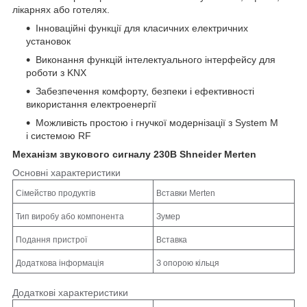
лікарнях або готелях.
Інноваційні функції для класичних електричних
установок
Виконання функцій інтелектуального інтерфейсу для
роботи з KNX
Забезпечення комфорту, безпеки і ефективності
використання електроенергії
Можливість простою і гнучкої модернізації з System M
і системою RF
Механізм звукового сигналу 230В Shneider Merten
Основні характеристики
Сімейство продуктів
Вставки Merten
Тип виробу або компонента
Зумер
Подання пристрої
Вставка
Додаткова інформація
З опорою кільця
Додаткові характеристики