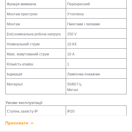
Функція вимикача
Перехресний
Монтаж пристрою
Утоплена
Монтаж
Гвинтами і лапками
[Ue] номінальна робоча напруга
250 V
Номінальний струм
10 AX
Макс. комутований струм
10 А
Кількість клавіш
1
Індикація
Лампочка-покажчик
Матеріал
50/60 Гц
Метал
Умови експлуатації
Ступінь захисту IP
IP20
Приховати