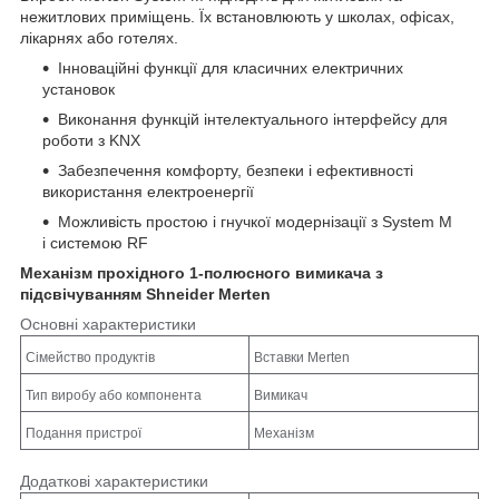
нежитлових приміщень. Їх встановлюють у школах, офісах,
лікарнях або готелях.
Інноваційні функції для класичних електричних
установок
Виконання функцій інтелектуального інтерфейсу для
роботи з KNX
Забезпечення комфорту, безпеки і ефективності
використання електроенергії
Можливість простою і гнучкої модернізації з System M
і системою RF
Механізм прохідного 1-полюсного вимикача з
підсвічуванням Shneider Merten
Основні характеристики
Сімейство продуктів
Вставки Merten
Тип виробу або компонента
Вимикач
Подання пристрої
Механізм
Додаткові характеристики