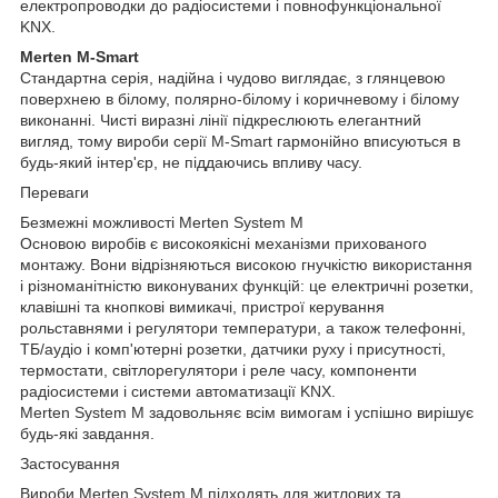
електропроводки до радіосистеми і повнофункціональної
KNX.
Merten M-Smart
Стандартна серія, надійна і чудово виглядає, з глянцевою
поверхнею в білому, полярно-білому і коричневому і білому
виконанні. Чисті виразні лінії підкреслюють елегантний
вигляд, тому вироби серії M-Smart гармонійно вписуються в
будь-який інтер'єр, не піддаючись впливу часу.
Переваги
Безмежні можливості Merten System M
Основою виробів є високоякісні механізми прихованого
монтажу. Вони відрізняються високою гнучкістю використання
і різноманітністю виконуваних функцій: це електричні розетки,
клавішні та кнопкові вимикачі, пристрої керування
рольставнями і регулятори температури, а також телефонні,
ТБ/аудіо і комп'ютерні розетки, датчики руху і присутності,
термостати, світлорегулятори і реле часу, компоненти
радіосистеми і системи автоматизації KNX.
Merten System M задовольняє всім вимогам і успішно вирішує
будь-які завдання.
Застосування
Вироби Merten System M підходять для житлових та