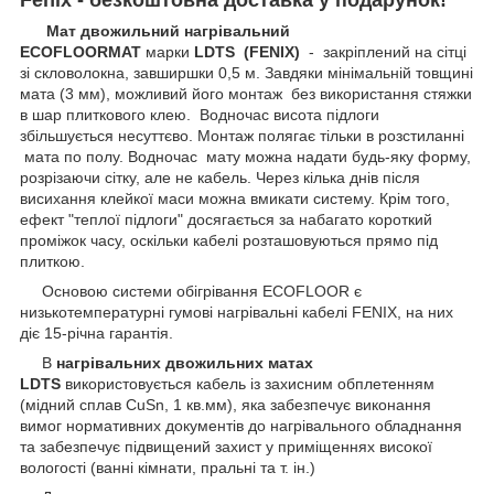
Мат двожильний нагрівальний
ECOFLOORMAT
марки
LDTS
(FENIX)
- закріплений на сітці
зі скловолокна, завширшки 0,5 м. Завдяки мінімальній товщині
мата (3 мм), можливий його монтаж без використання стяжки
в шар плиткового клею. Водночас висота підлоги
збільшується несуттєво. Монтаж полягає тільки в розстиланні
мата по полу. Водночас мату можна надати будь-яку форму,
розрізаючи сітку, але не кабель. Через кілька днів після
висихання клейкої маси можна вмикати систему. Крім того,
ефект "теплої підлоги" досягається за набагато короткий
проміжок часу, оскільки кабелі розташовуються прямо під
плиткою.
Основою системи обігрівання ECOFLOOR є
низькотемпературні гумові нагрівальні кабелі FENIX, на них
діє 15-річна гарантія.
В
нагрівальних двожильних матах
LDTS
використовується кабель із захисним обплетенням
(мідний сплав CuSn, 1 кв.мм), яка забезпечує виконання
вимог нормативних документів до нагрівального обладнання
та забезпечує підвищений захист у приміщеннях високої
вологості (ванні кімнати, пральні та т. ін.)