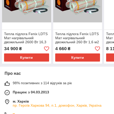
Тепла підлога Fenix LDTS
Тепла підлога Fenix LDTS
Тепл
Мат нагрівальний
Мат нагрівальний
Мат 
двожильний 2600 Вт 16,3
двожильний 260 Вт 1,6 м2
двож
м2 (5530196)
(5530220)
м2 (
34 900
4 660
8 1
₴
₴
Купити
Купити
Про нас
98% позитивних з 114 відгуків за рік
Працює з 04.03.2013
м. Харків
пр. Героїв Харкова 94, п.1, домофон, Харків, Україна