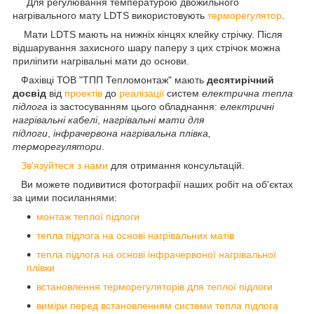
Для регулювання температурою двожильного
нагрівального мату LDTS використовують
терморегулятор
.
Мати LDTS мають на нижніх кінцях клейку стрічку. Після
відшарування захисного шару паперу з цих стрічок можна
приліпити нагрівальні мати до основи.
Фахівці ТОВ "ТПП Тепломонтаж" мають
десятирічний
досвід
від
проектів
до
реалізації
систем
електрична тепла
підлога
із застосуванням цього обладнання:
електричні
нагрівальні кабелі
,
нагрівальні мати для
підлоги
,
інфрачервона нагрівальна плівка,
терморегулятори
.
Зв'язуйтеся з нами
для отримання консультацій.
Ви можете подивитися фотографії наших робіт на об'єктах
за цими посиланнями:
монтаж теплої підлоги
тепла підлога на основі нагрівальних матів
тепла підлога на основі інфрачервоної нагрівальної
плівки
встановлення терморегуляторів для теплої підлоги
виміри перед встановленням системи тепла підлога