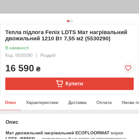
Тепла підлога Fenix LDTS Мат нагрівальний
двожильний 1210 Вт 7,55 м2 (5530290)
В наявності
Код: 5530290
Роздріб
16 590
₴
Купити
Опис
Характеристики
Доставка
Оплата
Умови п
Опис
Мат двожильний нагрівальний ECOFLOORMAT
марки
LDTS
(FENIX)
- закрепленный на сетке из стекловолокна,