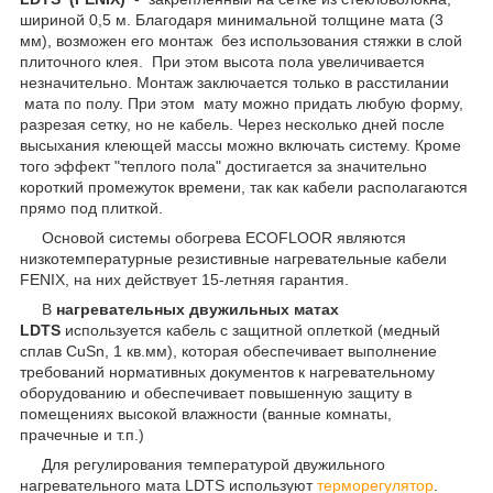
шириной 0,5 м. Благодаря минимальной толщине мата (3
мм), возможен его монтаж без использования стяжки в слой
плиточного клея. При этом высота пола увеличивается
незначительно. Монтаж заключается только в расстилании
мата по полу. При этом мату можно придать любую форму,
разрезая сетку, но не кабель. Через несколько дней после
высыхания клеющей массы можно включать систему. Кроме
того эффект "теплого пола" достигается за значительно
короткий промежуток времени, так как кабели располагаются
прямо под плиткой.
Основой системы обогрева ECOFLOOR являются
низкотемпературные резистивные нагревательные кабели
FENIX, на них действует 15-летняя гарантия.
В
нагревательных двужильных матах
LDTS
используется кабель с защитной оплеткой (медный
сплав CuSn, 1 кв.мм), которая обеспечивает выполнение
требований нормативных документов к нагревательному
оборудованию и обеспечивает повышенную защиту в
помещениях высокой влажности (ванные комнаты,
прачечные и т.п.)
Для регулирования температурой двужильного
нагревательного мата LDTS используют
терморегулятор
.