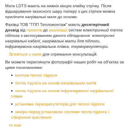
Мати LDTS мають на нижніх кінцях клейку стрічку. Після
відшарування захисного шару паперу з цих стрічок можна
приліпити нагрівальні мати до основи.
Фахівці ТОВ "ТПП Тепломонтаж" мають
десятирічний
досвід
від
проектів
до
реалізації
систем
електричний тепла
підлога
з застосуванням даного обладнання:
електричні
нагрівальні кабелі
,
нагрівальні мати для підлоги
,
інфрачервона нагрівальна плівка, терморегулятори
.
Зв'яжіться з нами
для отримання консультацій.
Ви можете переглянути фотографії наших робіт на об'єктах за
цими посиланнями:
монтаж теплої підлоги
тепла підлога на основі нагрівальних матів
тепла підлога на основі інфрачервоної нагрівальної
плівки
установка терморегуляторів для теплої підлоги
заміри перед установкою системи тепла підлога і
створення креслення
та інші