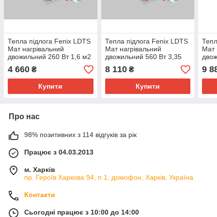
Тепла підлога Fenix LDTS
Тепла підлога Fenix LDTS
Тепл
Мат нагрівальний
Мат нагрівальний
Мат 
двожильний 260 Вт 1,6 м2
двожильний 560 Вт 3,35
двож
(5530220)
м2 (5530255)
м2 (
4 660
8 110
9 8
₴
₴
Купити
Купити
Про нас
98% позитивних з 114 відгуків за рік
Працює з 04.03.2013
м. Харків
пр. Героїв Харкова 94, п.1, домофон, Харків, Україна
Контакти
Сьогодні працює з 10:00 до 14:00