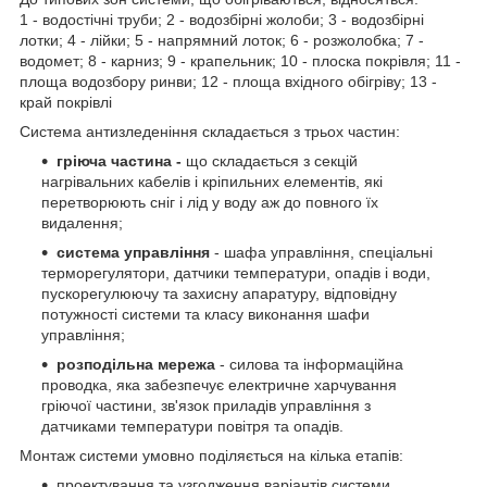
1 - водостічні труби; 2 - водозбірні жолоби; 3 - водозбірні
лотки; 4 - лійки; 5 - напрямний лоток; 6 - розжолобка; 7 -
водомет; 8 - карниз; 9 - крапельник; 10 - плоска покрівля; 11 -
площа водозбору ринви; 12 - площа вхідного обігріву; 13 -
край покрівлі
Система антизледеніння складається з трьох частин:
гріюча частина -
що складається з секцій
нагрівальних кабелів і кріпильних елементів, які
перетворюють сніг і лід у воду аж до повного їх
видалення;
система управління
- шафа управління, спеціальні
терморегулятори, датчики температури, опадів і води,
пускорегулюючу та захисну апаратуру, відповідну
потужності системи та класу виконання шафи
управління;
розподільна мережа
- силова та інформаційна
проводка, яка забезпечує електричне харчування
гріючої частини, зв'язок приладів управління з
датчиками температури повітря та опадів.
Монтаж системи умовно поділяється на кілька етапів:
проектування та узгодження варіантів системи