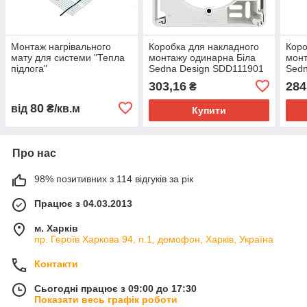
Монтаж нагрівального
Коробка для накладного
Коро
мату для системи "Тепла
монтажу одинарна Біла
монт
підлога"
Sedna Design SDD111901
Sedn
303,16
284
₴
80
від
₴/кв.м
Купити
Про нас
98% позитивних з 114 відгуків за рік
Працює з 04.03.2013
м. Харків
пр. Героїв Харкова 94, п.1, домофон, Харків, Україна
Контакти
Сьогодні працює з 09:00 до 17:30
Показати весь графік роботи