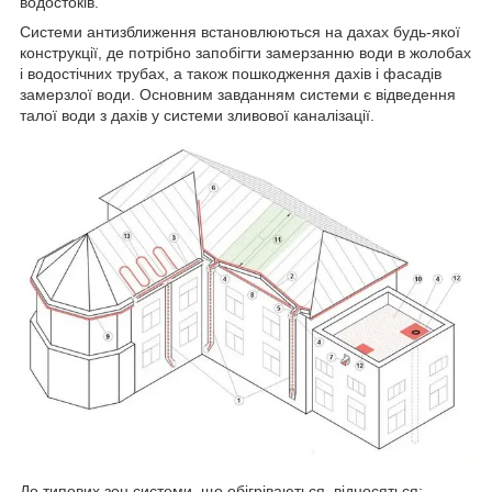
водостоків.
Системи антизближення встановлюються на дахах будь-якої
конструкції, де потрібно запобігти замерзанню води в жолобах
і водостічних трубах, а також пошкодження дахів і фасадів
замерзлої води. Основним завданням системи є відведення
талої води з дахів у системи зливової каналізації.
До типових зон системи, що обігріваються, відносяться: