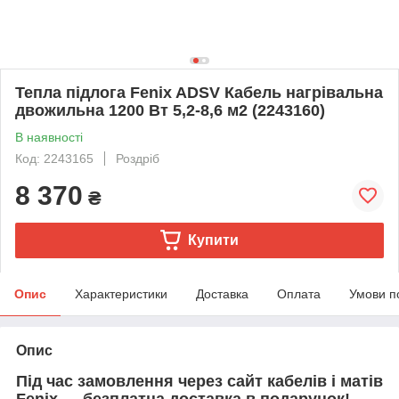
Тепла підлога Fenix ADSV Кабель нагрівальна
двожильна 1200 Вт 5,2-8,6 м2 (2243160)
В наявності
Код: 2243165
Роздріб
8 370
₴
Купити
Опис
Характеристики
Доставка
Оплата
Умови п
Опис
Під час замовлення через сайт кабелів і матів
Fenix — безплатна доставка в подарунок!