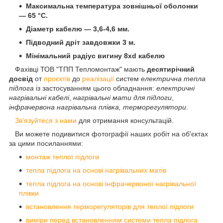
Максимальна температура зовнішньої оболонки
— 65 °C.
Діаметр кабелю — 3,6-4,6 мм.
Підводний дріт завдовжки 3 м.
Мінімальний радіус вигину 8xd кабелю
Фахівці ТОВ "ТПП Тепломонтаж" мають
десятирічний
досвід
от
проєктів
до
реалізації
систем
електрична тепла
підлога
із застосуванням цього обладнання:
електричні
нагрівальні кабелі
,
нагрівальні мати для підлоги
,
інфрачервона нагрівальна плівка, терморегулятори
.
Зв'язуйтеся з нами
для отримання консультацій.
Ви можете подивитися фотографії наших робіт на об'єктах
за цими посиланнями:
монтаж теплої підлоги
тепла підлога на основі нагрівальних матів
тепла підлога на основі інфрачервоної нагрівальної
плівки
встановлення терморегуляторів для теплої підлоги
виміри перед встановленням системи тепла підлога