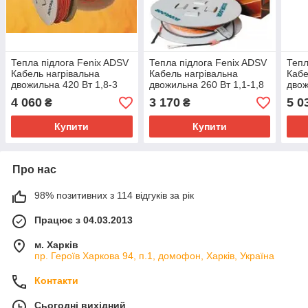
Тепла підлога Fenix ADSV
Тепла підлога Fenix ADSV
Тепл
Кабель нагрівальна
Кабель нагрівальна
Кабе
двожильна 420 Вт 1,8-3
двожильна 260 Вт 1,1-1,8
двож
м2 (2243135)
м2 (2243125)
м2 (
4 060
3 170
5 0
₴
₴
Купити
Купити
Про нас
98% позитивних з 114 відгуків за рік
Працює з 04.03.2013
м. Харків
пр. Героїв Харкова 94, п.1, домофон, Харків, Україна
Контакти
Сьогодні вихідний