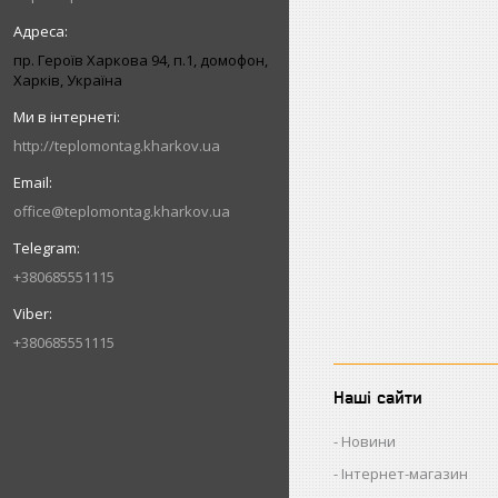
пр. Героїв Харкова 94, п.1, домофон,
Харків, Україна
http://teplomontag.kharkov.ua
office@teplomontag.kharkov.ua
+380685551115
+380685551115
Наші сайти
Новини
Інтернет-магазин