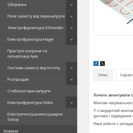
Обігрівачі
Реле захисту від перенапруги
Электрофурнитура Schneider
Електрофурнітура Hager
Пристрої охорони та
сигналізації Ajax
Системи захисту від потопу
Опис
Харак
Розпродаж
Стабілізатори напруги
Хочете змонтувати 
Електрофурнітура Videx
Монтаж нагрівального
У стандартний монтаж
Електричні рушникосушарки
датчика і підведення
Solray
Наші роботи з уклада
Новини