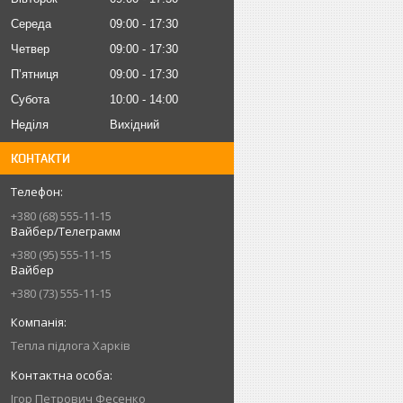
Середа
09:00
17:30
Четвер
09:00
17:30
Пʼятниця
09:00
17:30
Субота
10:00
14:00
Неділя
Вихідний
КОНТАКТИ
+380 (68) 555-11-15
Вайбер/Телеграмм
+380 (95) 555-11-15
Вайбер
+380 (73) 555-11-15
Тепла підлога Харків
Iгор Петрович Фесенко