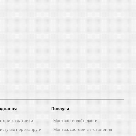
аднання
Послуги
ятори та датчики
Монтаж теплої підлоги
исту від перенапруги
Монтаж системи сніготанення