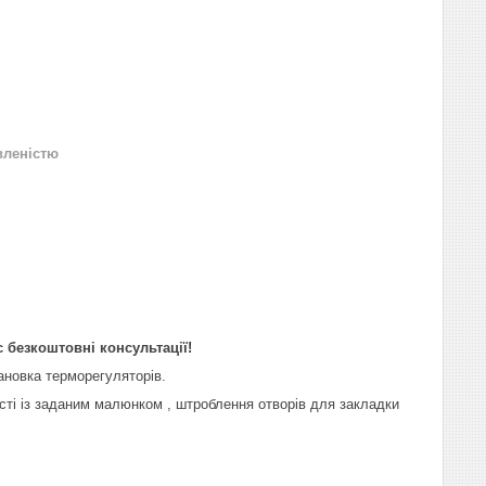
вленістю
 безкоштовні консультації!
ановка терморегуляторів.
ості із заданим малюнком , штроблення отворів для закладки