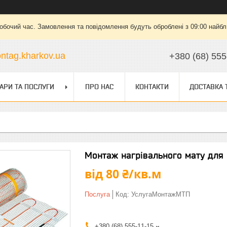
робочий час. Замовлення та повідомлення будуть оброблені з 09:00 найбли
ntag.kharkov.ua
+380 (68) 555
АРИ ТА ПОСЛУГИ
ПРО НАС
КОНТАКТИ
ДОСТАВКА 
Монтаж нагрівального мату для 
від
80 ₴/кв.м
Послуга
Код:
УслугаМонтажМТП
+380 (68) 555-11-15