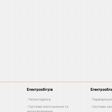
Електрообігрів
Електрообл
Тепла підлога
Терморегул
Системи сніготанення та
Системи зах
антизледеніння