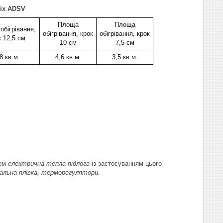
ix ADSV
Площа
Площа
обігрівання,
обігрівання, крок
обігрівання, крок
к 12,5 см
10 см
7,5 см
8 кв.м.
4,6 кв.м.
3,5 кв.м.
ем
електрична тепла підлога
із застосуванням цього
вальна плівка, терморегулятори
.