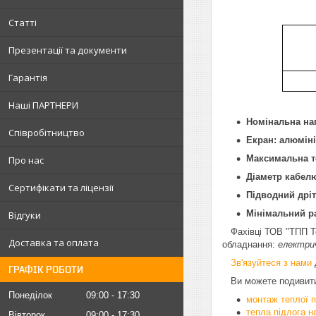
Статті
Презентації та документи
Гарантія
Наші ПАРТНЕРИ
Номінальна нап
Співробітництво
Екран: алюміні
Максимальна т
Про нас
Діаметр кабелю
Сертифікати та ліцензії
Підводний дріт
Мінімальний р
Відгуки
Фахівці ТОВ "ТПП Т
Доставка та оплата
обладнання:
електрич
Зв'язуйтеся з нами
ГРАФІК РОБОТИ
Ви можете подивитис
Понеділок
09:00
17:30
монтаж теплої п
тепла підлога н
Вівторок
09:00
17:30