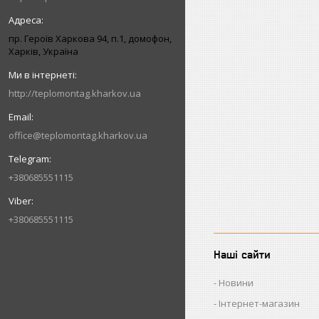
пр. Героїв Харкова 94, п.1, домофон,
Харків, Україна
http://teplomontag.kharkov.ua
office@teplomontag.kharkov.ua
+380685551115
+380685551115
Наші сайти
Новини
Інтернет-магазин