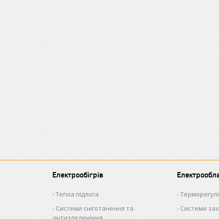
Електрообігрів
Електрообл
Тепла підлога
Терморегул
Системи сніготанення та
Системи зах
антизледеніння