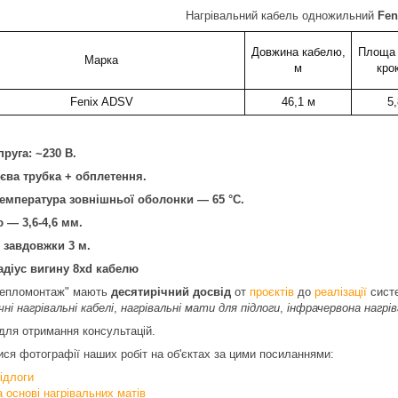
Нагрівальний кабель одножильний
Fen
Довжина кабелю,
Площа 
Марка
м
кро
Fenix ADSV
46,1 м
5,
руга: ~230 В.
єва трубка + обплетення.
емпература зовнішньої оболонки — 65 °C.
 — 3,6-4,6 мм.
 завдовжки 3 м.
адіус вигину 8xd кабелю
епломонтаж" мають
десятирічний досвід
от
проєктів
до
реалізації
сист
ні нагрівальні кабелі
,
нагрівальні мати для підлоги
,
інфрачервона нагрі
для отримання консультацій.
я фотографії наших робіт на об'єктах за цими посиланнями:
ідлоги
а основі нагрівальних матів