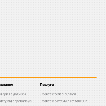
аднання
Послуги
ятори та датчики
Монтаж теплої підлоги
исту від перенапруги
Монтаж системи сніготанення