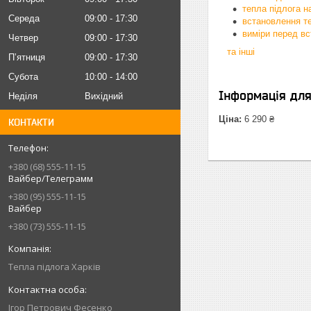
тепла підлога н
Середа
09:00
17:30
встановлення те
виміри перед в
Четвер
09:00
17:30
та інші
Пʼятниця
09:00
17:30
Субота
10:00
14:00
Інформація дл
Неділя
Вихідний
Ціна:
6 290 ₴
КОНТАКТИ
+380 (68) 555-11-15
Вайбер/Телеграмм
+380 (95) 555-11-15
Вайбер
+380 (73) 555-11-15
Тепла підлога Харків
Iгор Петрович Фесенко