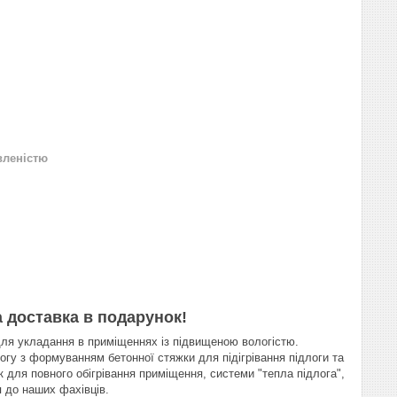
вленістю
а доставка в подарунок!
ля укладання в приміщеннях із підвищеною вологістю.
гу з формуванням бетонної стяжки для підігрівання підлоги та
 для повного обігрівання приміщення, системи "тепла підлога",
я до наших фахівців.