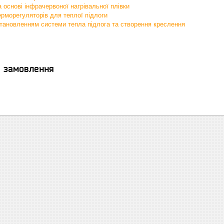
а основі інфрачервоної нагрівальної плівки
рморегуляторів для теплої підлоги
становленням системи тепла підлога та створення креслення
я замовлення