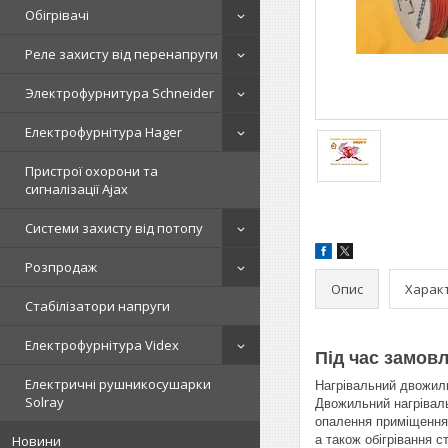
Обігрівачі
Реле захисту від перенапруги
Электрофурнитура Schneider
Електрофурнітура Hager
Пристрої охорони та
сигналізації Ajax
Системи захисту від потопу
Розпродаж
Опис
Харак
Стабілізатори напруги
Електрофурнітура Videx
Під час замовл
Електричні рушникосушарки
Нагрівальний двожил
Solray
Двожильний нагріваль
опалення приміщення 
Новини
а також обігрівання 