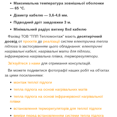
Максимальна температура зовнішньої оболонки
— 65 °C.
Діаметр кабелю — 3,6-4,6 мм.
Підводний дріт завдовжки 3 м.
Мінімальний радіус вигину 8xd кабелю
Фахівці ТОВ "ТПП Тепломонтаж" мають
десятирічний
досвід
от
проєктів
до
реалізації
систем
електрична тепла
підлога
із застосуванням цього обладнання:
електричні
нагрівальні кабелі
,
нагрівальні мати для підлоги
,
інфрачервона нагрівальна плівка, терморегулятори
.
Зв'язуйтеся з нами
для отримання консультацій.
Ви можете подивитися фотографії наших робіт на об'єктах
за цими посиланнями:
монтаж теплої підлоги
тепла підлога на основі нагрівальних матів
тепла підлога на основі інфрачервоної нагрівальної
плівки
встановлення терморегуляторів для теплої підлоги
виміри перед встановленням системи тепла підлога