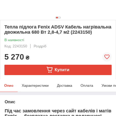
Тепла підлога Fenix ADSV Кабель нагрівальна
двожильна 680 Вт 2,8-4,7 м2 (2243150)
В наявності
Код: 2243150
Роздріб
5 270
₴
Купити
Опис
Характеристики
Доставка
Оплата
Умови п
Опис
Під час замовлення через сайт кабелів і матів
Fenix — безплатна доставка в подарунок!