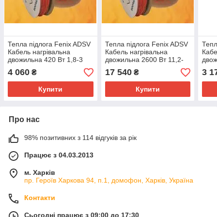
Тепла підлога Fenix ADSV
Тепла підлога Fenix ADSV
Тепл
Кабель нагрівальна
Кабель нагрівальна
Кабе
двожильна 420 Вт 1,8-3
двожильна 2600 Вт 11,2-
двож
м2 (2243135)
18,7 м2 (2243185)
м2 (
4 060
17 540
3 1
₴
₴
Купити
Купити
Про нас
98% позитивних з 114 відгуків за рік
Працює з 04.03.2013
м. Харків
пр. Героїв Харкова 94, п.1, домофон, Харків, Україна
Контакти
Сьогодні працює з 09:00 до 17:30