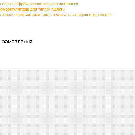
а основі інфрачервоної нагрівальної плівки
рморегуляторів для теплої підлоги
становленням системи тепла підлога та створення креслення
я замовлення