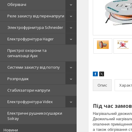
Обігрівачі
Реле захисту від перенапруги
Электрофурнитура Schneider
Електрофурнітура Hager
Пристрої охорони та
сигналізації Ajax
Системи захисту від потопу
Розпродаж
Опис
Харак
Стабілізатори напруги
Електрофурнітура Videx
Під час замов
Електричні рушникосушарки
Нагрівальний двожил
Solray
Двожильний нагріваль
опалення приміщення 
Новини
а також обігрівання 