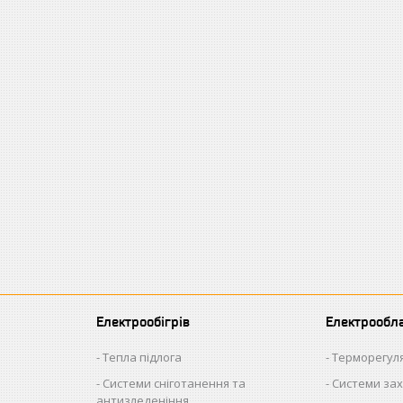
Електрообігрів
Електрообл
Тепла підлога
Терморегул
Системи сніготанення та
Системи зах
антизледеніння