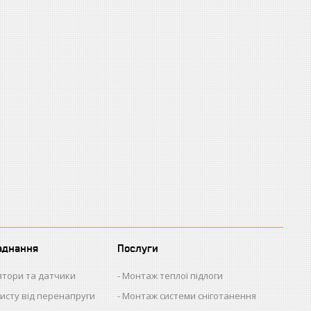
аднання
Послуги
ятори та датчики
Монтаж теплої підлоги
исту від перенапруги
Монтаж системи сніготанення