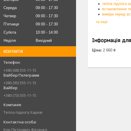
тепла підлога н
Середа
09:00
17:30
встановлення те
виміри перед в
Четвер
09:00
17:30
та інші
Пʼятниця
09:00
17:30
Субота
10:00
14:00
Інформація дл
Неділя
Вихідний
Ціна:
2 660 ₴
КОНТАКТИ
+380 (68) 555-11-15
Вайбер/Телеграмм
+380 (95) 555-11-15
Вайбер
+380 (73) 555-11-15
Тепла підлога Харків
Iгор Петрович Фесенко