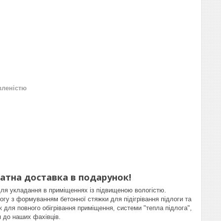
вленістю
латна доставка в подарунок!
ля укладання в приміщеннях із підвищеною вологістю.
гу з формуванням бетонної стяжки для підігрівання підлоги та
 для повного обігрівання приміщення, системи "тепла підлога",
я до наших фахівців.