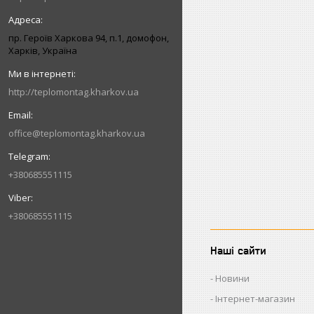
пр. Героїв Харкова 94, п.1, домофон,
Харків, Україна
http://teplomontag.kharkov.ua
office@teplomontag.kharkov.ua
+380685551115
+380685551115
Наші сайти
Новини
Інтернет-магазин