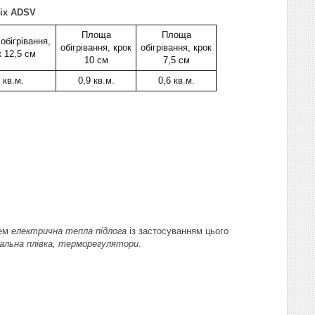
ix ADSV
Площа
Площа
обігрівання,
обігрівання, крок
обігрівання, крок
к 12,5 см
10 см
7,5 см
 кв.м.
0,9 кв.м.
0,6 кв.м.
ем
електрична тепла підлога
із застосуванням цього
вальна плівка, терморегулятори
.