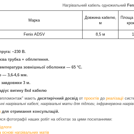
Нагрівальний кабель одножильний
Fen
Довжина кабелю,
Площа 
Марка
м
кро
Fenix ADSV
8,5 м
1
руга: ~230 В.
єва трубка + обплетення.
емпература зовнішньої оболонки — 65 °C.
 — 3,6-4,6 мм.
 завдовжки 3 м.
адіус вигину 8xd кабелю
епломонтаж" мають
десятирічний досвід
от
проєктів
до
реалізації
сист
ні нагрівальні кабелі
,
нагрівальні мати для підлоги
,
інфрачервона нагрі
и
для отримання консультацій.
я фотографії наших робіт на об'єктах за цими посиланнями:
ідлоги
а основі нагрівальних матів