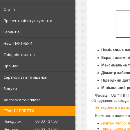
Статті
Презентації та документи
Гарантія
Наші ПАРТНЕРИ
Номінальна нап
Співробітництво
Екран: алюміні
Максимальна т
Про нас
Діаметр кабелю
Сертифікати та ліцензії
Підводний дріт
Мінімальний р
Відгуки
Фахівці ТОВ "ТПП Т
Доставка та оплата
обладнання:
електрич
Зв'язуйтеся з нам
ГРАФІК РОБОТИ
Ви можете подивитис
Понеділок
09:00
17:30
монтаж теплої п
тепла підлога н
Вівторок
09:00
17:30