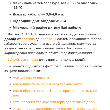
Максимальна температура зовнішньої оболонки
— 65 °C.
Діаметр кабелю — 3,6-4,6 мм.
Підводний дріт завдовжки 3 м.
Мінімальний радіус вигину 8xd кабелю
Фахівці ТОВ "ТПП Тепломонтаж" мають
десятирічний
досвід
от
проєктів
до
реалізації
систем
електрична тепла
підлога
із застосуванням цього обладнання:
електричні
нагрівальні кабелі
,
нагрівальні мати для підлоги
,
інфрачервона нагрівальна плівка, терморегулятори
.
Зв'язуйтеся з нами
для отримання консультацій.
Ви можете подивитися фотографії наших робіт на об'єктах
за цими посиланнями:
монтаж теплої підлоги
тепла підлога на основі нагрівальних матів
тепла підлога на основі інфрачервоної нагрівальної
плівки
встановлення терморегуляторів для теплої підлоги
виміри перед встановленням системи тепла підлога