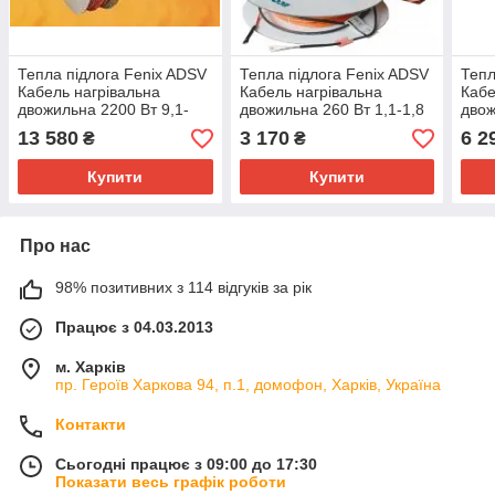
Тепла підлога Fenix ADSV
Тепла підлога Fenix ADSV
Тепл
Кабель нагрівальна
Кабель нагрівальна
Кабе
двожильна 2200 Вт 9,1-
двожильна 260 Вт 1,1-1,8
двож
15,3 м2 (2243180)
м2 (2243125)
м2 (
13 580
3 170
6 2
₴
₴
Купити
Купити
Про нас
98% позитивних з 114 відгуків за рік
Працює з 04.03.2013
м. Харків
пр. Героїв Харкова 94, п.1, домофон, Харків, Україна
Контакти
Сьогодні працює з 09:00 до 17:30
Показати весь графік роботи