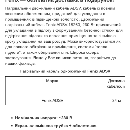
Нагрівальний двожильний кабель ADSV, кабель із повним
захисним обплетенням, придатний для укладання в
приміщеннях із підвищеною вологістю. Двожильний
нагрівальний кабель Fenix ADSV-18260, 260 Вт призначений
для укладання в підлогу з формуванням бетонної стяжки для
підігрівання підлоги та опалення приміщення та зі зміною
кроку укладання на ваш розсуд. Може використовуватися як
для повного обігрівання приміщення, системи "тепла
підлога", а також обігрівання стін. Широка сфера
застосування. Якщо у Вас виникли питання, зверніться до
наших фахівців.
Нагрівальний кабель одножильний
Fenix ADSV
Марка
Довжина
кабелю, м
Fenix ADSV
24 м
Номінальна напруга: ~230 В.
Екран: алюмінієва трубка + обплетення.