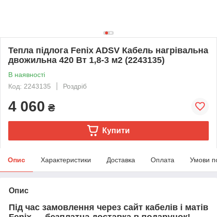
Тепла підлога Fenix ADSV Кабель нагрівальна
двожильна 420 Вт 1,8-3 м2 (2243135)
В наявності
Код: 2243135
Роздріб
4 060
₴
Купити
Опис
Характеристики
Доставка
Оплата
Умови п
Опис
Під час замовлення через сайт кабелів і матів
Fenix — безплатна доставка в подарунок!