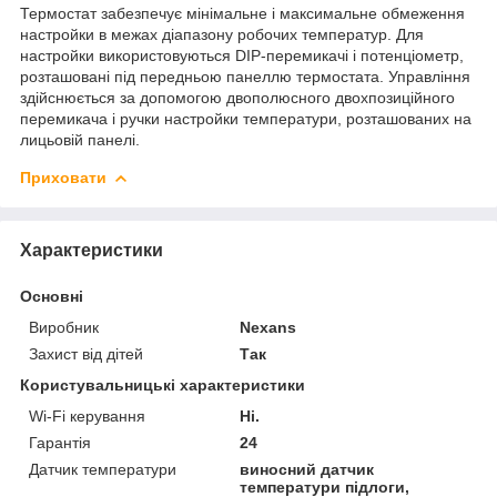
Термостат забезпечує мінімальне і максимальне обмеження
настройки в межах діапазону робочих температур. Для
настройки використовуються DIP-перемикачі і потенціометр,
розташовані під передньою панеллю термостата. Управління
здійснюється за допомогою двополюсного двохпозиційного
перемикача і ручки настройки температури, розташованих на
лицьовій панелі.
Приховати
Характеристики
Основні
Виробник
Nexans
Захист від дітей
Так
Користувальницькі характеристики
Wi-Fi керування
Ні.
Гарантія
24
Датчик температури
виносний датчик
температури підлоги,