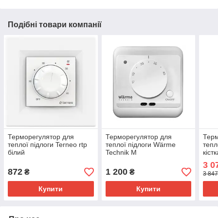
Подібні товари компанії
Терморегулятор для
Терморегулятор для
Терм
теплої підлоги Terneo rtp
теплої підлоги Wärme
тепл
білий
Technik М
кістк
Unic
3 0
872
1 200
₴
₴
3 847
Купити
Купити