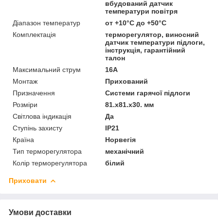
вбудований датчик
температури повітря
Діапазон температур
от +10°C до +50°C
Комплектація
терморегулятор, виносний
датчик температури підлоги,
інструкція, гарантійний
талон
Максимальний струм
16А
Монтаж
Прихований
Призначення
Системи гарячої підлоги
Розміри
81.х81.х30. мм
Світлова індикація
Да
Ступінь захисту
IP21
Країна
Норвегія
Тип терморегулятора
механічний
Колір терморегулятора
білий
Приховати
Умови доставки