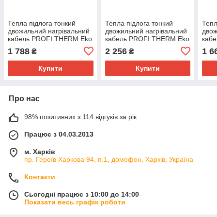
Тепла підлога тонкий
Тепла підлога тонкий
Тепл
двожильний нагрівальний
двожильний нагрівальний
двож
кабель PROFI THERM Eko
кабель PROFI THERM Eko
каб
Flex 150 Вт
Flex 220 Вт
Flex
1 788
2 256
1 6
₴
₴
Купити
Купити
Про нас
98% позитивних з 114 відгуків за рік
Працює з 04.03.2013
м. Харків
пр. Героїв Харкова 94, п.1, домофон, Харків, Україна
Контакти
Сьогодні працює з 10:00 до 14:00
Показати весь графік роботи