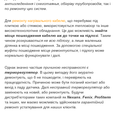
антизледеніння і снеготаянья
,
обігріву трубопроводів
, так і
по
ремонту
цих систем.
Для
ремонту нагрівального кабелю
, що перебуває під
плиткою або стяжкою, використовується
тепловізор
та інше
високотехнологічне обладнання. Це дає можливість
знайти
місце пошкодження кабелю аж до точки на підлозі
. Таким
чином
розкривається не всю підлогу
, а лише маленька
ділянка в місці пошкодження. За допомогою
спеціальної
муфти
пошкоджене місце
ремонтується
, і підлогу може
нормально функціонувати і далі.
Однак значно частіше
причиною несправності є
терморегулятор
. В цьому випадку його акуратно
демонтують, що б не пошкодити, і перевіряють на
працездатність. Причиною може бути поганий контакт або
вихід з ладу датчика. Далі
несправний терморегулятор
або
замінюють на новий, або ремонтують. Будучи
дистриб'юторами таких компаній як
Nexans
,
Fenix
,
Profiterm
та інших, ми маємо можливість здійснювати
гарантійний
ремонт
устаткування для
наших
клієнтів.