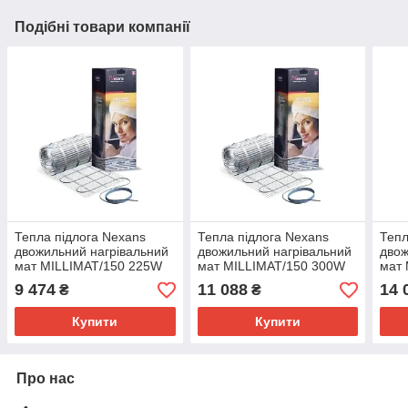
Подібні товари компанії
Тепла підлога Nexans
Тепла підлога Nexans
Тепл
двожильний нагрівальний
двожильний нагрівальний
двож
мат MILLIMAT/150 225W
мат MILLIMAT/150 300W
мат
1.5 m 2
2,0 m 2
3,0 
9 474
11 088
14 
₴
₴
Купити
Купити
Про нас