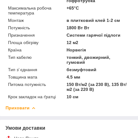
гофротрубка
Максимальна робоча
+65°C
температура
Монтаж
в плитковий клей 1-2 см
Потужність
1800 Вт Вт
Призначення
Системи гарячої підлоги
Площа обігріву
12 м2
Країна
Норвегія
Тип кабелю
тонкий, двожирний,
гумовий
Тип з’ єднання
безмуфтовий
Товщина мата
4.5 мм
Питома потужність
150 Вт/м2 (за 230 В), 135 Вт/
м2 (за 220 В)
Крок закладок на ґратці
10 см
Приховати
Умови доставки