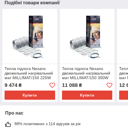
Подібні товари компанії
Тепла підлога Nexans
Тепла підлога Nexans
Тепл
двожильний нагрівальний
двожильний нагрівальний
двож
мат MILLIMAT/150 225W
мат MILLIMAT/150 300W
мат
1.5 m 2
2,0 m 2
2,5 
9 474
11 088
12 
₴
₴
Купити
Купити
Про нас
98% позитивних з 114 відгуків за рік