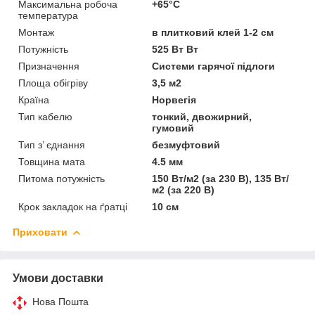
Максимальна робоча
+65°C
температура
Монтаж
в плитковий клей 1-2 см
Потужність
525 Вт Вт
Призначення
Системи гарячої підлоги
Площа обігріву
3,5 м2
Країна
Норвегія
Тип кабелю
тонкий, двожирний,
гумовий
Тип з’ єднання
безмуфтовий
Товщина мата
4.5 мм
Питома потужність
150 Вт/м2 (за 230 В), 135 Вт/
м2 (за 220 В)
Крок закладок на ґратці
10 см
Приховати
Умови доставки
Нова Пошта