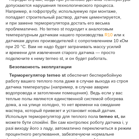
допускаются нарушения технологического процесса.
Например, в гофротрубу, используемую при монтаже,
попадает строительный раствор, датчик цементируется,
и при замене терморегулятора достать его весьма
проблематично. Но terneo st подходит к аналоговым
температурным датчикам нашего производства
R10
или к
датчикам других производителей с сопротивлением 10 кОм
при 20 °С. Вам не надо будет затрачивать массу усилий
и времени для извлечения старого датчика — просто
подключите к нему terneo st, и он будет работать.
Безопасность эксплуатации
Терморегулятор terneo st
обеспечит бесперебойную
работу вашего теплого пола даже в случае выхода из строя
датчика температуры (например, в случае аварии
водопровода и затоплении помещения). Ведь если у вас
теплые полы являются единственной системой обогрева
дома, а на улице холодно, то нет времени на ожидание
мастера, который привезет и установит новый датчик.
Используя терморегулятор для теплого пола
terneo st,
ви
можете бути спокійні. Він сам контролює роботу датчика і, у
разі виходу його з ладу, автоматично переключиться в режим
процентного регулювання, забезпечуючи нормальне