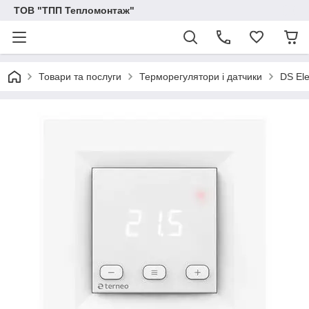
ТОВ "ТПП Тепломонтаж"
Товари та послуги
Терморегулятори і датчики
DS Ele