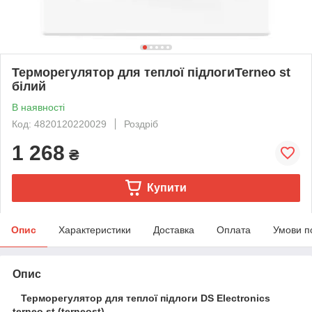
Терморегулятор для теплої підлогиTerneo st
білий
В наявності
Код: 4820120220029
Роздріб
1 268
₴
Купити
Опис
Характеристики
Доставка
Оплата
Умови п
Опис
Терморегулятор для теплої підлоги DS Electronics
terneo st (terneost)