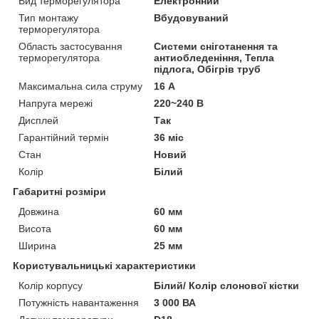
Вид терморегулятора
Електронний
Тип монтажу
Вбудовуваний
терморегулятора
Область застосування
Системи сніготанення та
терморегулятора
антиобледеніння, Тепла
підлога, Обігрів труб
Максимальна сила струму
16 А
Напруга мережі
220~240 В
Дисплей
Так
Гарантійний термін
36 міс
Стан
Новий
Колір
Білий
Габаритні розміри
Довжина
60 мм
Висота
60 мм
Ширина
25 мм
Користувальницькі характеристики
Колір корпусу
Білий/ Колір слонової кістки
Потужність навантаження
3 000 ВА