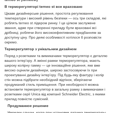
В терморегуляторі terneo st все враховано
Цікаве дизайнерське рішення, простота регулювання
температури і високий рівень безпеки — ось три складові, які
роблять terneo st лідером ринку. І це цілком заслужене
звання, адже при створенні приладу були враховані всі
дрібниці, роблячи його високоефективним придбанням за
доступну ціну. Про деякі особливості хотілося б розповісти
окремо.
Терморегулятор з унікальним дизайном
Поряд з розетками та вимикачами терморегулятор є деталлю
вашого інтер'єру. А змінні рамки терморегулятора, мають
широку колірну гамму — це інноваційне рішення, яке вже
високо оцінили дизайнери, широко застосовуючи їх при
проектуванні дизайну інтер'єру. Під будь-яку фактуру і колір
стін можна підібрати необхідний відтінок, зберігаючи
продуманий стиль приміщення. При необхідності можна
встановити терморегулятор в загальну рамку з вимикачами і
розетками серії Unica від компанії Schneider Electric, з якими
прилад повністю сумісний.
Продуманное решение
Нередки случаи, когда при установке датчика температуры