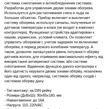
системах снеготаяния и антиобледенения системах.
Разработан для управления двумя зонами обогрева.
Используется для растапливания снега и льда на
больших объектах. Прибор включает и выключает
систему обогрева, используя сигналы, полученные от
датчиков температуры и влаги (не входят в комплект
контроллера). Функционал устройства адаптирован к
нашим, украинских, условий климата. Он позволяет
управлять обогревом с учетом задержек по включению
обогрева, в период резкого колебания температур. А
також, дозволяє налаштувати рівень потужності обігріву
датчиків вологи, для отримання максимального ефекту від
використання антикригової системи, або системи
сніготанення. Відмінною функцією даного контролера є
його здатність керувати двома зонами обігріву, незалежно
один від одного, наприклад, системою обігріву сходів і
системою обігріву даху.
- Тип монтажу: на DIN-рейку
- Розміри (ДхВхШ): 90х65х160, мм
- Навантаження: до 16А
- Напруга: 110..220VAC