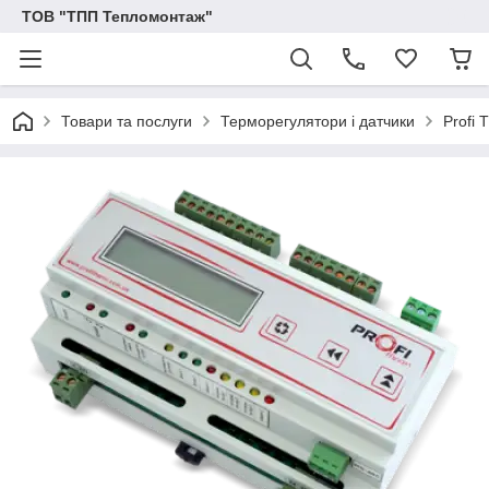
ТОВ "ТПП Тепломонтаж"
Товари та послуги
Терморегулятори і датчики
Profi 