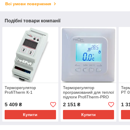
Всі умови повернення
Подібні товари компанії
Терморегулятор
Терморегулятор
Терм
ProfiTherm К-1
програмований для теплої
PT 0
підлоги ProfiTherm-PRO
5 409
2 151
1 3
₴
₴
Купити
Купити