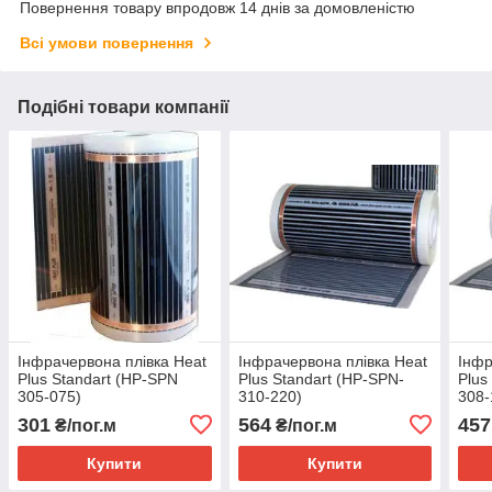
Повернення товару впродовж 14 днів за домовленістю
Всі умови повернення
Подібні товари компанії
Інфрачервона плівка Heat
Інфрачервона плівка Heat
Інфр
Plus Standart (HP-SPN
Plus Standart (HP-SPN-
Plus
305-075)
310-220)
308-
301
564
457
₴/пог.м
₴/пог.м
Купити
Купити