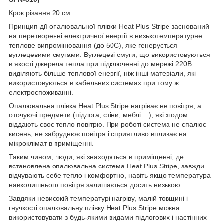
Крок різання 20 см.
Принцип дії опалювальної плівки Heat Plus Stripe заснований
на перетворенні електричної енергії в низькотемпературне
теплове випромінювання (до 50С), яке генерується
вуглецевими смугами. Вуглецеві смуги, що використовуються
в якості джерела тепла при підключенні до мережі 220В
виділяють більше теплової енергії, ніж інші матеріали, які
використовуються в кабельних системах при тому ж
електроспоживанні.
Опалювальна плівка Heat Plus Stripe нагріває не повітря, а
оточуючі предмети (підлога, стіни, меблі ...), які згодом
віддають своє тепло повітрю. При роботі система не спалює
кисень, не забруднює повітря і сприятливо впливає на
мікроклімат в приміщенні.
Таким чином, люди, які знаходяться в приміщенні, де
встановлена опалювальна система Heat Plus Stripe, завжди
відчувають себе тепло і комфортно, навіть якщо температура
навколишнього повітря залишається досить низькою.
Завдяки невисокій температурі нагріву, малій товщині і
гнучкості опалювальну плівку Heat Plus Stripe можна
використовувати з будь-якими видами підлогових і настінних