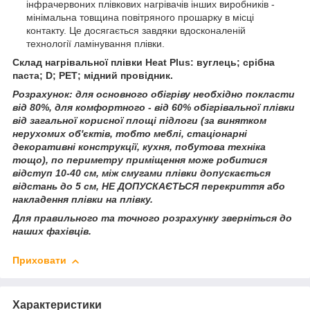
інфрачервоних плівкових нагрівачів інших виробників -
мінімальна товщина повітряного прошарку в місці
контакту. Це досягається завдяки вдосконаленій
технології ламінування плівки.
Склад нагрівальної плівки Heat Plus:
вуглець; срібна
паста; D;
РЕТ
;
мідний провідник.
Розрахунок: для основного обігріву необхідно покласти
від 80%, для комфортного - від 60% обігрівальної плівки
від загальної корисної площі підлоги (за винятком
нерухомих об'єктів, тобто меблі, стаціонарні
декоративні конструкції, кухня, побутова техніка
тощо), по периметру приміщення може робитися
відступ 10-40 см, між смугами плівки допускається
відстань до 5 см, НЕ ДОПУСКАЄТЬСЯ перекриття або
накладення плівки на плівку.
Для правильного та точного розрахунку зверніться до
наших фахівців.
Приховати
Характеристики