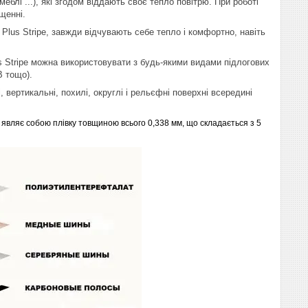
меблі ...), які згодом віддають своє тепло повітрю. При роботі
щенні.
lus Stripe, завжди відчувають себе тепло і комфортно, навіть
us Stripe можна використовувати з будь-якими видами підлогових
B тощо).
 вертикальні, похилі, округлі і рельєфні поверхні всередині
і являє собою плівку товщиною всього 0,338 мм, що складається з 5