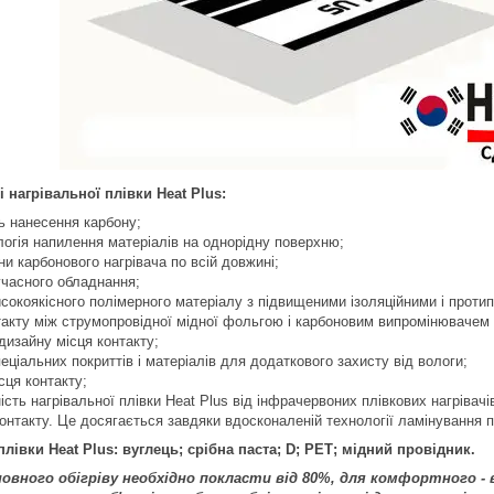
 нагрівальної плівки Heat Plus:
ь нанесення карбону;
огія напилення матеріалів на однорідну поверхню;
и карбонового нагрівача по всій довжині;
учасного обладнання;
сокоякісного полімерного матеріалу з підвищеними ізоляційними і прот
акту між струмопровідної мідної фольгою і карбоновим випромінювачем 
дизайну місця контакту;
еціальних покриттів і матеріалів для додаткового захисту від вологи;
сця контакту;
ість нагрівальної плівки Heat Plus від інфрачервоних плівкових нагрівачі
контакту. Це досягається завдяки вдосконаленій технології ламінування п
плівки Heat Plus:
вуглець; срібна паста; D;
РЕТ
;
мідний провідник.
овного обігріву необхідно покласти від 80%, для комфортного - ві