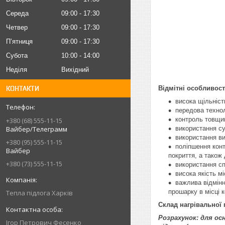
Середа
09:00
17:30
Четвер
09:00
17:30
Пʼятниця
09:00
17:30
Субота
10:00
14:00
Неділя
Вихідний
КОНТАКТИ
Відмітні особливості
висока щільніст
передова технол
контроль товщин
+380 (68) 555-11-15
Вайбер/Телеграмм
використання с
використання ви
+380 (95) 555-11-15
поліпшення конт
Вайбер
покриття, а також 
+380 (73) 555-11-15
використання сп
висока якість мі
важлива відмінн
прошарку в місці 
Тепла підлога Харків
Склад нагрівальної 
Розрахунок: для осн
Iгор Петрович Фесенко