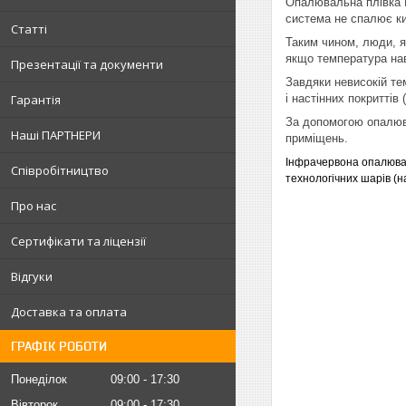
Опалювальна плівка He
система не спалює ки
Статті
Таким чином, люди, я
якщо температура на
Презентації та документи
Завдяки невисокій те
Гарантія
і настінних покриттів
За допомогою опалювал
Наші ПАРТНЕРИ
приміщень.
Інфрачервона опалюва
Співробітництво
технологічних шарів (на
Про нас
Сертифікати та ліцензії
Відгуки
Доставка та оплата
ГРАФІК РОБОТИ
Понеділок
09:00
17:30
Вівторок
09:00
17:30