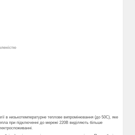
вленістю
ргії в низькотемпературне теплове випромінювання (до 50С), яке
епла при підключенні до мережі 220В виділяють більше
електроспоживанні.