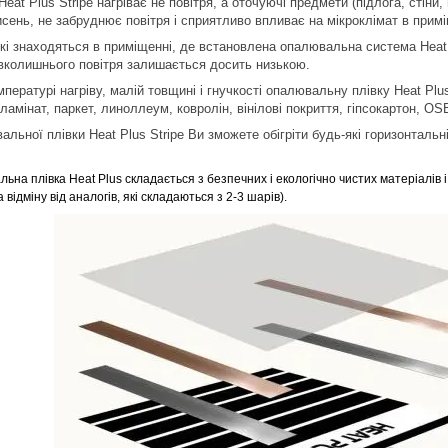
at Plus Stripe нагріває не повітря, а оточуючі предмети (підлога, стіни, 
сень, не забруднює повітря і сприятливо впливає на мікроклімат в примі
кі знаходяться в приміщенні, де встановлена опалювальна система Heat P
вколишнього повітря залишається досить низькою.
мпературі нагріву, малій товщині і гнучкості опалювальну плівку Heat Pl
 (ламінат, паркет, линоллеум, ковролін, вінілові покриття, гіпсокартон, OS
ьної плівки Heat Plus Stripe Ви зможете обігріти будь-які горизонтальні,
льна плівка
Heat Plus
складається з
безпечних
і
екологічно чистих
матеріалів 
 відміну від аналогів, які складаються з 2-3 шарів).