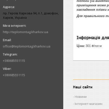
підлоги (за винятк
приміщення може р
накладення плівки н
пр. Героїв Харкова 94, п.1, домофон,
Для правильного та
Харків, Україна
http://teplomontag.kharkov.ua
Інформація дл
office@teplomontag.kharkov.ua
Ціна:
301 ₴/пог.м
+380685551115
+380685551115
Наші сайти
Новини
Інтернет-магазин