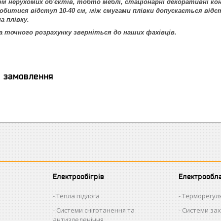
ом нерухомих об'єктів, тобто меблі, стаціонарні декоративні ко
обитися відступ 10-40 см, між смугами плівки допускається від
а плівку.
 точного розрахунку зверніться до наших фахівців.
я замовлення
Електрообігрів
Електрообл
Тепла підлога
Терморегул
Системи сніготанення та
Системи зах
антизледеніння