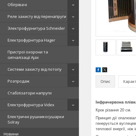
Обігрівачі
Реле захисту від перенапруги
Электрофурнитура Schneider
Електрофурнітура Hager
Пристрої охорони та
сигналізації Ajax
Системи захисту від потопу
Розпродаж
Опис
Харак
Стабілізатори напруги
Інфрачервона плівка
Електрофурнітура Videx
Крок різання 20 см.
Електричні рушникосушарки
Принцип дії опалювал
Solray
генерується вуглецев
теплової енергії, ніж
Новини