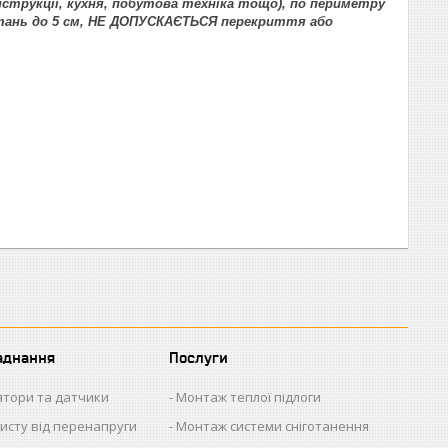
нструкції, кухня, побутова техніка тощо), по периметру
стань до 5 см, НЕ ДОПУСКАЄТЬСЯ перекриття або
аднання
Послуги
ятори та датчики
Монтаж теплої підлоги
исту від перенапруги
Монтаж системи сніготанення