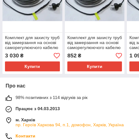
Комплект для захисту труб
Комплект для захисту труб
Комп
від замерзання на основі
від замерзання на основі
від 
саморегулюючого кабелю
саморегулюючого кабелю
сам
ThermoGreen 24 Вт/м - 10
ThermoGreen 24 Вт/м - 1
Ther
3 030
852
1 0
₴
₴
м.пог.
м.пог.
м.по
Купити
Купити
Про нас
98% позитивних з 114 відгуків за рік
Працює з 04.03.2013
м. Харків
пр. Героїв Харкова 94, п.1, домофон, Харків, Україна
Контакти