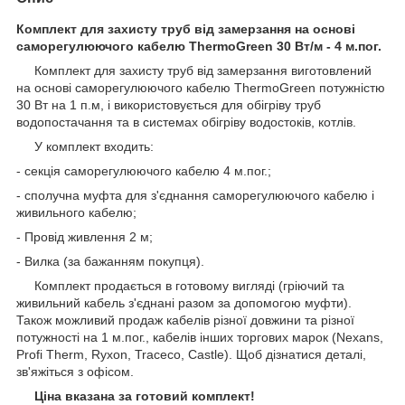
Комплект для захисту труб від замерзання на основі
саморегулюючого кабелю ThermoGreen 30 Вт/м - 4 м.пог.
Комплект для захисту труб від замерзання виготовлений
на основі саморегулюючого кабелю ThermoGreen потужністю
30 Вт на 1 п.м, і використовується для обігріву труб
водопостачання та в системах обігріву водостоків, котлів.
У комплект входить:
- секція саморегулюючого кабелю 4 м.пог.;
- сполучна муфта для з'єднання саморегулюючого кабелю і
живильного кабелю;
- Провід живлення 2 м;
- Вилка (за бажанням покупця).
Комплект продається в готовому вигляді (гріючий та
живильний кабель з'єднані разом за допомогою муфти).
Також можливий продаж кабелів різної довжини та різної
потужності на 1 м.пог., кабелів інших торгових марок (Nexans,
Profi Therm, Ryxon, Traceco, Castle). Щоб дізнатися деталі,
зв'яжіться з офісом.
Ціна вказана за готовий комплект!