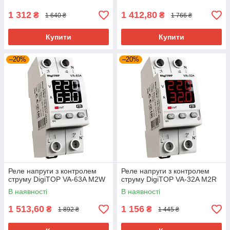
1 312
1 412,80
₴
₴
1 640 ₴
1 766 ₴
Купити
Купити
–20%
–20%
Реле напруги з контролем
Реле напруги з контролем
струму DigiTOP VA-63A M2W
струму DigiTOP VA-32A M2R
В наявності
В наявності
1 513,60
1 156
₴
₴
1 892 ₴
1 445 ₴