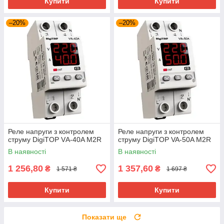
Купити
Купити
–20%
–20%
Реле напруги з контролем
Реле напруги з контролем
струму DigiTOP VА-40A M2R
струму DigiTOP VA-50A M2R
В наявності
В наявності
1 256,80
1 357,60
₴
₴
1 571 ₴
1 697 ₴
Купити
Купити
Показати ще