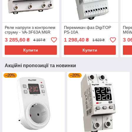
Реле напруги з контролем
Перемикач фаз DigiTOP
Пер
струму - VA-3F63A M6R
PS-10A
M6
3 285,60
1 298,40
3 0
₴
₴
4 107 ₴
1 623 ₴
Купити
Купити
Акційні пропозиції та новинки
–20%
–20%