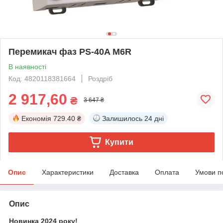
Перемикач фаз PS-40A M6R
В наявності
Код: 4820118381664
Роздріб
2 917,60
₴
3 647 ₴
Економія
729.40 ₴
Залишилось
24 дні
Купити
Опис
Характеристики
Доставка
Оплата
Умови п
Опис
Новинка 2024 року!