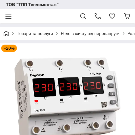
ТОВ "ТПП Тепломонтаж"
Товари та послуги
Реле захисту від перенапруги
Рел
–20%