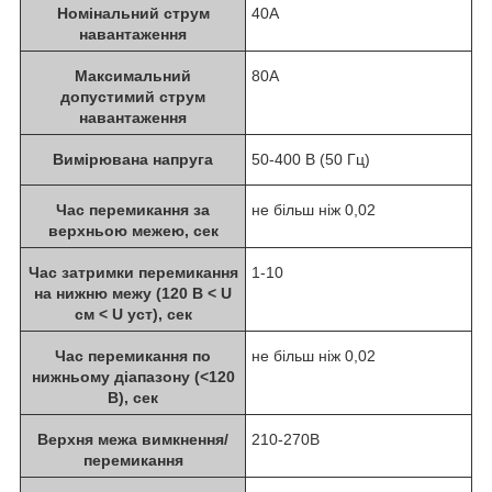
Номінальний струм
40A
навантаження
Максимальний
80A
допустимий струм
навантаження
Вимірювана напруга
50-400 В (50 Гц)
Час перемикання за
не більш ніж 0,02
верхньою межею, сек
Час затримки перемикання
1-10
на нижню межу (120 В < U
см < U уст), сек
Час перемикання по
не більш ніж 0,02
нижньому діапазону (<120
В), сек
Верхня межа вимкнення/
210-270В
перемикання