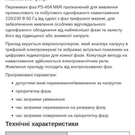
Перемикач фаз PS-40A M6R призначений для живлення
промислового та побутового однофазного навантаження
220/230 В 50 Гц від однієї з фаз трифазної мережі, для
забезпечення живлення особливо відповідального
однофазного обладнання від найякіснішої фази та захисту
його від підвищеної або зниженої напруги.
Прилад керується мікроконтролером, який аналізує напругу в
трифазній електромережі та зображає актуальні показники на
цифрових індикаторах для кожної фази. Комутація виходу на
навантаження здійснюється електромагнітним реле.
Живлення приладу походить від контрольованих фаз.
Програмовані параметри:
допустимі межі перемикання/вимкнення за напругою
пріоритетна фаза
час затримки увімкнення
час затримки перемикання на резервну фазу
час затримки повернення на пріоритетну фазу
Технічні характеристики