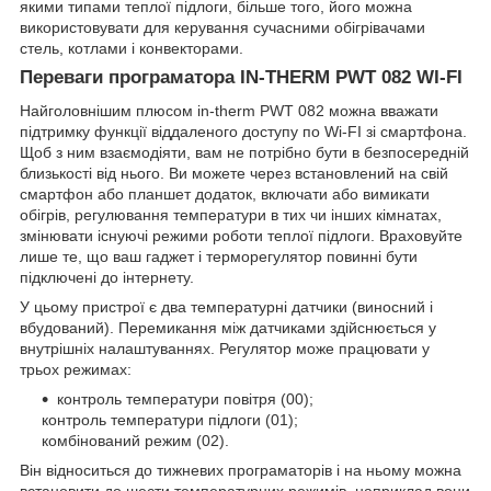
якими типами теплої підлоги, більше того, його можна
використовувати для керування сучасними обігрівачами
стель, котлами і конвекторами.
Переваги програматора IN-THERM PWT 082 WI-FI
Найголовнішим плюсом in-therm PWT 082 можна вважати
підтримку функції віддаленого доступу по Wi-FI зі смартфона.
Щоб з ним взаємодіяти, вам не потрібно бути в безпосередній
близькості від нього. Ви можете через встановлений на свій
смартфон або планшет додаток, включати або вимикати
обігрів, регулювання температури в тих чи інших кімнатах,
змінювати існуючі режими роботи теплої підлоги. Враховуйте
лише те, що ваш гаджет і терморегулятор повинні бути
підключені до інтернету.
У цьому пристрої є два температурні датчики (виносний і
вбудований). Перемикання між датчиками здійснюється у
внутрішніх налаштуваннях. Регулятор може працювати у
трьох режимах:
контроль температури повітря (00);
контроль температури підлоги (01);
комбінований режим (02).
Він відноситься до тижневих програматорів і на ньому можна
встановити до шести температурних режимів, наприклад вони