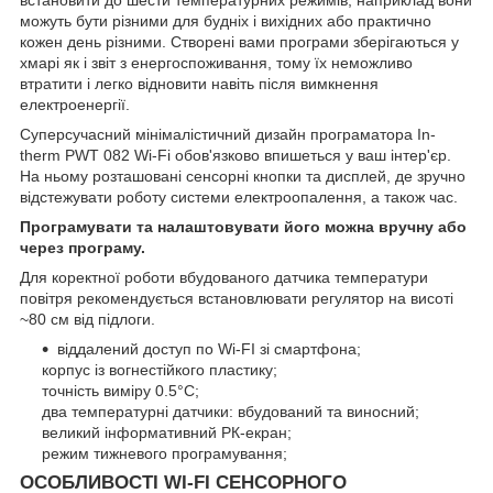
можуть бути різними для будніх і вихідних або практично
кожен день різними. Створені вами програми зберігаються у
хмарі як і звіт з енергоспоживання, тому їх неможливо
втратити і легко відновити навіть після вимкнення
електроенергії.
Суперсучасний мінімалістичний дизайн програматора In-
therm PWT 082 Wi-Fi обов'язково впишеться у ваш інтер'єр.
На ньому розташовані сенсорні кнопки та дисплей, де зручно
відстежувати роботу системи електроопалення, а також час.
Програмувати та налаштовувати його можна вручну або
через програму.
Для коректної роботи вбудованого датчика температури
повітря рекомендується встановлювати регулятор на висоті
~80 см від підлоги.
віддалений доступ по Wi-FI зі смартфона;
корпус із вогнестійкого пластику;
точність виміру 0.5°С;
два температурні датчики: вбудований та виносний;
великий інформативний РК-екран;
режим тижневого програмування;
ОСОБЛИВОСТІ WI-FI СЕНСОРНОГО