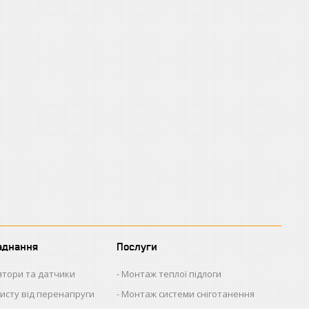
аднання
Послуги
ятори та датчики
Монтаж теплої підлоги
исту від перенапруги
Монтаж системи сніготанення