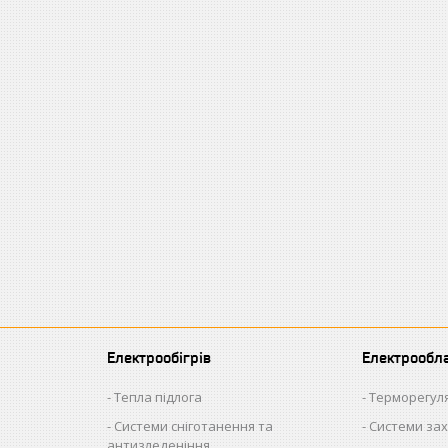
Електрообігрів
Електрообл
Тепла підлога
Терморегул
Системи сніготанення та
Системи зах
антизледеніння