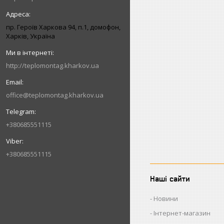
пр. Героїв Харкова 94, п.1, домофон,
Харків, Україна
http://teplomontag.kharkov.ua
office@teplomontag.kharkov.ua
+380685551115
+380685551115
Наші сайти
Новини
Інтернет-магазин