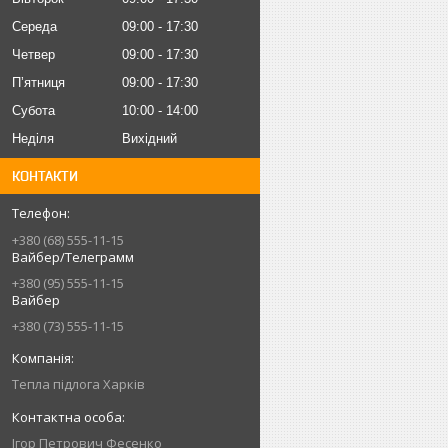
Середа
09:00
17:30
Четвер
09:00
17:30
Пʼятниця
09:00
17:30
Субота
10:00
14:00
Неділя
Вихідний
КОНТАКТИ
+380 (68) 555-11-15
Вайбер/Телеграмм
+380 (95) 555-11-15
Вайбер
+380 (73) 555-11-15
Тепла підлога Харків
Iгор Петрович Фесенко