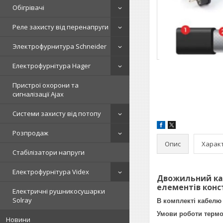
Обігрівачі
Реле захисту від перенапруги
Электрофурнитура Schneider
Електрофурнітура Hager
Пристрої охорони та
сигналізації Ajax
Системи захисту від потопу
Розпродаж
Опис
Харак
Стабілізатори напруги
Електрофурнітура Videx
Двожильний ка
елементів конс
Електричні рушникосушарки
Solray
В комплекті кабелю
Умови роботи термо
Новини