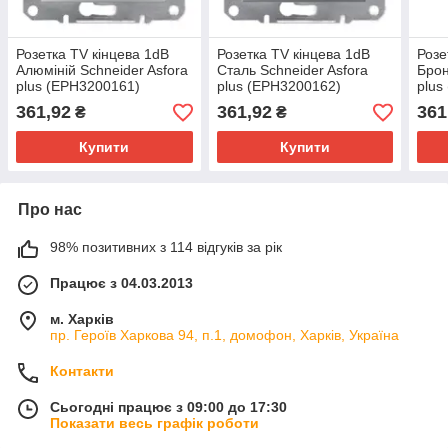
Розетка TV кінцева 1dB
Розетка TV кінцева 1dB
Розе
Алюміній Schneider Asfora
Сталь Schneider Asfora
Брон
plus (EPH3200161)
plus (EPH3200162)
plus
361,92
361,92
361
₴
₴
Купити
Купити
Про нас
98% позитивних з 114 відгуків за рік
Працює з 04.03.2013
м. Харків
пр. Героїв Харкова 94, п.1, домофон, Харків, Україна
Контакти
Сьогодні працює з 09:00 до 17:30
Показати весь графік роботи