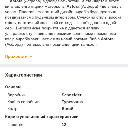
Asfora
(Асфора) відповідають останнім стандартам якості і
виготовлені з міцних матеріалів.
Asfora
(Асфора) йде в ногу з
часом. Простий і елегантний дизайн виробів буде ідеально
поєднуватися з будь-яким інтер'єром. Сучасний стиль, висока
якість, естетичний зовнішній вигляд - все об'єднано в одній
серії. Високоякісне покриття не піддається впливу
ультрафіолету і навіть під прямими сонячними променями
колір виробів залишається як новий роками. Вибір
Asfora
(Асфора) - оптимальне поєднання ціни та якості.
Приховати
Характеристики
Основні
Виробник
Schneider
Країна виробник
Туреччина
Колір
Білий
Користувальницькі характеристики
Гарантія
12