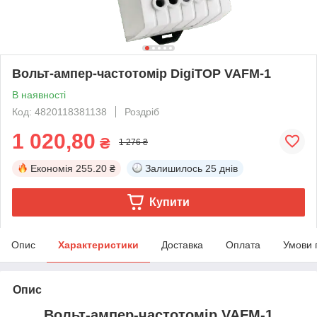
Вольт-ампер-частотомір DigiTOP VAFM-1
В наявності
Код: 4820118381138
Роздріб
1 020,80
₴
1 276 ₴
Економія
255.20 ₴
Залишилось
25 днів
Купити
Опис
Характеристики
Доставка
Оплата
Умови 
Опис
Вольт-ампер-частотомір VAFM-1