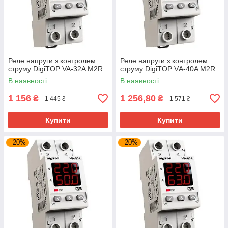
Реле напруги з контролем
Реле напруги з контролем
струму DigiTOP VA-32A M2R
струму DigiTOP VА-40A M2R
В наявності
В наявності
1 156
1 256,80
₴
₴
1 445 ₴
1 571 ₴
Купити
Купити
–20%
–20%