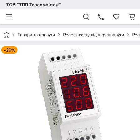
ТОВ "ТПП Тепломонтаж"
Товари та послуги
Реле захисту від перенапруги
Рел
–20%