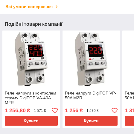
Всі умови повернення
Подібні товари компанії
Реле напруги з контролем
Реле напруги DigiTOP VP-
Реле
струму DigiTOP VА-40A
50A M2R
50A
M2R
1 256,80
1 256
1 3
₴
₴
1 571 ₴
1 570 ₴
Купити
Купити