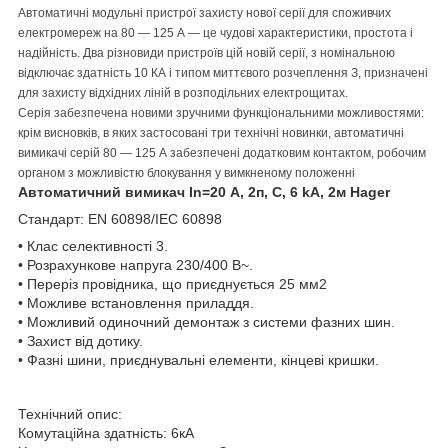
Автоматичні модульні пристрої захисту нової серії для споживчих
електромереж на 80 ― 125 А ― це чудові характеристики, простота і
надійність. Два різновиди пристроїв цій новій серії, з номінальною
відключає здатність 10 КА і типом миттєвого розчеплення З, призначені
для захисту відхідних ліній в розподільних електрощитах.
Серія забезпечена новими зручними функціональними можливостями:
крім висновків, в яких застосовані три технічні новинки, автоматичні
вимикачі серій 80 ― 125 А забезпечені додатковим контактом, робочим
органом з можливістю блокування у вимкненому положенні
Автоматичний вимикач In=20 А, 2п, С, 6 kA, 2м Hager
Стандарт: EN 60898/IEC 60898
• Клас селективності 3.
• Розрахункове напруга 230/400 В~.
• Переріз провідника, що приєднується 25 мм2
• Можливе встановлення приладдя.
• Можливий одиночний демонтаж з системи фазних шин.
• Захист від дотику.
• Фазні шини, приєднувальні елементи, кінцеві кришки.
Технічний опис:
Комутаційна здатність: 6кА