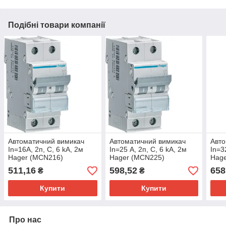
Подібні товари компанії
Автоматичний вимикач
Автоматичний вимикач
Авто
In=16А, 2п, С, 6 kA, 2м
In=25 А, 2п, С, 6 kA, 2м
In=3
Hager (MCN216)
Hager (MCN225)
Hag
511,16
598,52
658
₴
₴
Купити
Купити
Про нас