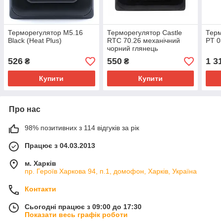
Терморегулятор M5.16
Терморегулятор Castle
Терм
Black (Heat Plus)
RTC 70.26 механічний
PT 0
чорний глянець
526
550
1 3
₴
₴
Купити
Купити
Про нас
98% позитивних з 114 відгуків за рік
Працює з 04.03.2013
м. Харків
пр. Героїв Харкова 94, п.1, домофон, Харків, Україна
Контакти
Сьогодні працює з 09:00 до 17:30
Показати весь графік роботи