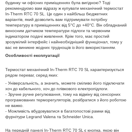
будинку чи офісних приміщеннях була вигідною? Тоді
рекомендуємо вам відразу ж купувати механічний термостат
In-Therm RTC 70 SL. Це один з найбільш бюджетних
варіантів, який дозволить вам підтримувати потрібну
температуру в приміщеннях від 5°С до +40°С. Він обладнаний
виносним датчиком температури підлоги та червоним
індикатором подачі живлення. Крім того, має простий
зрозумілий інтерфейс і найнеобхідніший функціонал, тому у
вас не виникне жодних труднощів із його використанням.
Особливості експлуатації
Термостат механічний In-Therm RTC 70 SL характеризується
рядом переваг, серед яких:
- Універсальність, а значить, можете сміливо його підключати
хоч до кабельного, хоч до плівкового електропідлоги.
- Зручне ручне регулювання, тому на відміну від сенсорних
програмованих терморегуляторів, розібратися з його роботою
не важко.
- Можливість вбудовуватися в багатопостові рамки від
фурнітури Legrand Valena та Schneider Unica.
На передній панелі In-Therm RTC 70 SL є кнопка, якою він