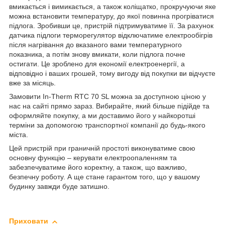
вмикається і вимикається, а також коліщатко, прокручуючи яке
можна встановити температуру, до якої повинна прогріватися
підлога. Зробивши це, пристрій підтримуватиме її. За рахунок
датчика підлоги терморегулятор відключатиме електрообігрів
після нагрівання до вказаного вами температурного
показника, а потім знову вмикати, коли підлога почне
остигати. Це зроблено для економії електроенергії, а
відповідно і ваших грошей, тому вигоду від покупки ви відчуєте
вже за місяць.
Замовити In-Therm RTC 70 SL можна за доступною ціною у
нас на сайті прямо зараз. Вибирайте, який більше підійде та
оформляйте покупку, а ми доставимо його у найкоротші
терміни за допомогою транспортної компанії до будь-якого
міста.
Цей пристрій при граничній простоті виконуватиме свою
основну функцію – керувати електроопаленням та
забезпечуватиме його коректну, а також, що важливо,
безпечну роботу. А ще стане гарантом того, що у вашому
будинку завжди буде затишно.
Приховати