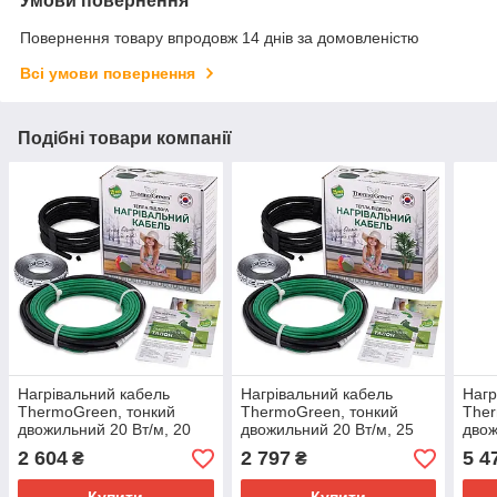
Умови повернення
Повернення товару впродовж 14 днів за домовленістю
Всі умови повернення
Подібні товари компанії
Нагрівальний кабель
Нагрівальний кабель
Нагр
ThermoGreen, тонкий
ThermoGreen, тонкий
Ther
двожильний 20 Вт/м, 20
двожильний 20 Вт/м, 25
двож
пог.м, 400 Вт
пог.м, 500 Вт
пог.
2 604
2 797
5 4
₴
₴