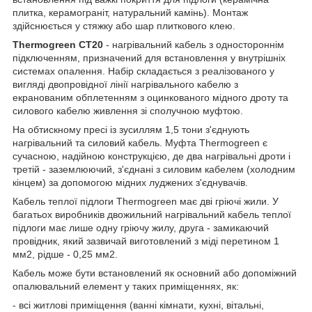
плитка, керамограніт, натуральний камінь). Монтаж
здійснюється у стяжку або шар плиткового клею.
Thermogreen CT20
- нагрівальний кабель з одностороннім
підключенням, призначений для встановлення у внутрішніх
системах опалення. Набір складається з реалізованого у
вигляді двопровідної лінії нагрівального кабелю з
екранованим обплетенням з оцинкованого мідного дроту та
силового кабелю живлення зі сполучною муфтою.
На обтискному пресі із зусиллям 1,5 тони з'єднують
нагрівальний та силовий кабель. Муфта Thermogreen є
сучасною, надійною конструкцією, де два нагрівальні дроти і
третій - заземлюючий, з'єднані з силовим кабелем (холодним
кінцем) за допомогою мідних луджених з'єднувачів.
Кабель теплої підлоги Thermogreen має дві гріючі жили. У
багатьох виробників двожильний нагрівальний кабель теплої
підлоги має лише одну гріючу жилу, друга - замикаючий
провідник, який зазвичай виготовлений з міді перетином 1
мм2, рідше - 0,25 мм2.
Кабель може бути встановлений як основний або допоміжний
опалювальний елемент у таких приміщеннях, як:
- всі житлові приміщення (ванні кімнати, кухні, вітальні,