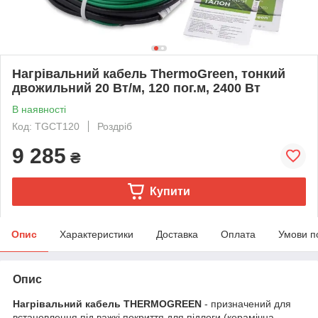
Нагрівальний кабель ThermoGreen, тонкий
двожильний 20 Вт/м, 120 пог.м, 2400 Вт
В наявності
Код: TGCT120
Роздріб
9 285
₴
Купити
Опис
Характеристики
Доставка
Оплата
Умови п
Опис
Нагрівальний кабель THERMOGREEN
- призначений для
встановлення під важкі покриття для підлоги (керамічна