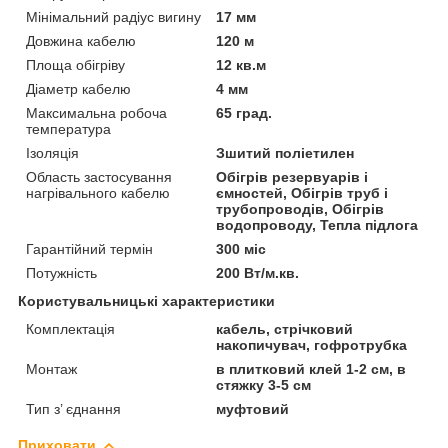
Мінімальний радіус вигину
17 мм
Довжина кабелю
120 м
Площа обігріву
12 кв.м
Діаметр кабелю
4 мм
Максимальна робоча
65 град.
температура
Ізоляція
Зшитий поліетилен
Область застосування
Обігрів резервуарів і
нагрівального кабелю
ємностей, Обігрів труб і
трубопроводів, Обігрів
водопроводу, Тепла підлога
Гарантійний термін
300 міс
Потужність
200 Вт/м.кв.
Користувальницькі характеристики
Комплектація
кабель, стрічковий
накопичувач, гофротрубка
Монтаж
в плитковий клей 1-2 см, в
стяжку 3-5 см
Тип з’ єднання
муфтовий
Приховати