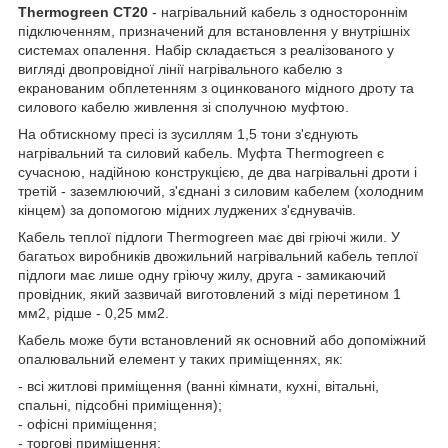
Thermogreen CT20
- нагрівальний кабель з одностороннім
підключенням, призначений для встановлення у внутрішніх
системах опалення. Набір складається з реалізованого у
вигляді двопровідної лінії нагрівального кабелю з
екранованим обплетенням з оцинкованого мідного дроту та
силового кабелю живлення зі сполучною муфтою.
На обтискному пресі із зусиллям 1,5 тони з'єднують
нагрівальний та силовий кабель. Муфта Thermogreen є
сучасною, надійною конструкцією, де два нагрівальні дроти і
третій - заземлюючий, з'єднані з силовим кабелем (холодним
кінцем) за допомогою мідних луджених з'єднувачів.
Кабель теплої підлоги Thermogreen має дві гріючі жили. У
багатьох виробників двожильний нагрівальний кабель теплої
підлоги має лише одну гріючу жилу, друга - замикаючий
провідник, який зазвичай виготовлений з міді перетином 1
мм2, рідше - 0,25 мм2.
Кабель може бути встановлений як основний або допоміжний
опалювальний елемент у таких приміщеннях, як:
- всі житлові приміщення (ванні кімнати, кухні, вітальні,
спальні, підсобні приміщення);
- офісні приміщення;
- торгові приміщення;