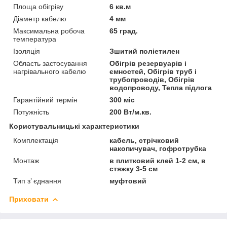
Площа обігріву
6 кв.м
Діаметр кабелю
4 мм
Максимальна робоча
65 град.
температура
Ізоляція
Зшитий поліетилен
Область застосування
Обігрів резервуарів і
нагрівального кабелю
ємностей, Обігрів труб і
трубопроводів, Обігрів
водопроводу, Тепла підлога
Гарантійний термін
300 міс
Потужність
200 Вт/м.кв.
Користувальницькі характеристики
Комплектація
кабель, стрічковий
накопичувач, гофротрубка
Монтаж
в плитковий клей 1-2 см, в
стяжку 3-5 см
Тип з’ єднання
муфтовий
Приховати