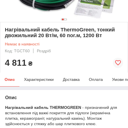
Нагрівальний кабель ThermoGreen, тонкий
двожильний 20 Вт/м, 60 пог.м, 1200 Вт
Немає в наявності
Код: TGCT60
Роздріб
4 811
₴
Опис
Характеристики
Доставка
Оплата
Умови п
Опис
Нагрівальний кабель THERMOGREEN
- призначений для
встановлення під важкі покриття для підлоги (керамічна
плитка, керамограніт, натуральний камінь). Монтаж
здійснюється у стяжку або шар плиткового клею.