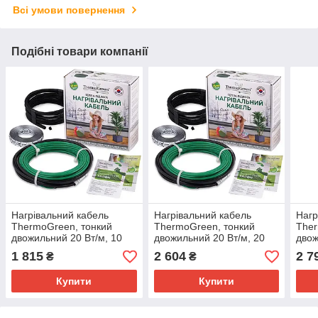
Всі умови повернення
Подібні товари компанії
Нагрівальний кабель
Нагрівальний кабель
Нагр
ThermoGreen, тонкий
ThermoGreen, тонкий
Ther
двожильний 20 Вт/м, 10
двожильний 20 Вт/м, 20
двож
пог.м, 200 Вт
пог.м, 400 Вт
пог.
1 815
2 604
2 7
₴
₴
Купити
Купити