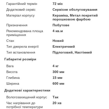
Гарантійний термін
72 міс
Додатковий сервіс
Сервісне обслуговування
Матеріал корпусу
Кераміка, Метал покритий
порошковою фарбою
Призначення
Побутове
Рекомендована площа
4 кв.м
приміщення
Стан
Новий
Тип джерела енергії
Електричний
Тип встановлення
Підлоговий, Настінний
Габаритні розміри
Вага
4 кг
Висота
300 мм
Глибина
15 мм
Ширина
600 мм
Додаткові характеристики
Вологозахищений корпус
Так
Час нагрівання до
20 хв
потрібної температури