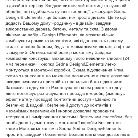
в дизайні інтер'єру. Завдяки витонченій естетиці та сучасній
обробці, що відображає сучасні тенденції, аксесуари Sedna
Design & Elements - це більше, ніж просто деталь. Це те що
додасть Вашому дому «родзинку» в дизайні завдяки
використанню дерева, бетону, металу та скла. З двома
лініями на вибір - Design і Elements, ви можете вільно
комбінувати рамки та механізми, які відповідають вашому
стилю та вподобанням, будь то мінімалізм чи вінтаж, лофт чи
гламурний. Оптимальний розмір механізму Завдяки
компактній конструкції механізму і його невеликій глибині (24
мм) перемикачі і кнопки Sedna Design&Elements легко
монтуються в монтажні коробки. Схема підключення Чітка
схема з нанесеним на механізм позначенням клем дозволяє
швидко визначити пристрій та правильно його підключити
Затискачі в одну лінію Розташування клем розеток в одну
лінію полегшує розташування проводів в коробці (зменшує
ефект натягу проводів) Контактний доступ - Швидко та
безпечно Швидкий і безпечний доступ до контактів в
механізмах перемикачів і кнопок дозволяє проводити
тестування і вимірювання простим і безпечним способом, без
необхідності демонтажу з монтажної коробки Безгвинтові
клеми Монтаж механізмів Sedna Sedna Design&Elements
простий, швидкий і безпечний. Безгвинтові клеми дозволяють