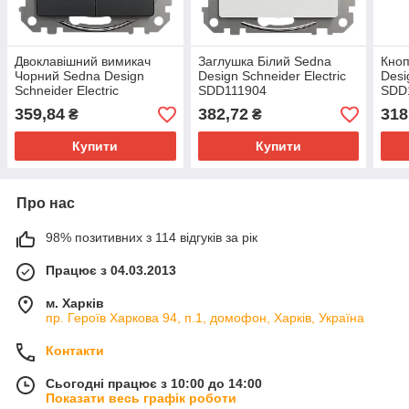
Двоклавішний вимикач
Заглушка Білий Sedna
Кноп
Чорний Sedna Design
Design Schneider Electric
Desi
Schneider Electric
SDD111904
SDD
SDD114105
359,84
382,72
318
₴
₴
Купити
Купити
Про нас
98% позитивних з 114 відгуків за рік
Працює з 04.03.2013
м. Харків
пр. Героїв Харкова 94, п.1, домофон, Харків, Україна
Контакти
Сьогодні працює з 10:00 до 14:00
Показати весь графік роботи