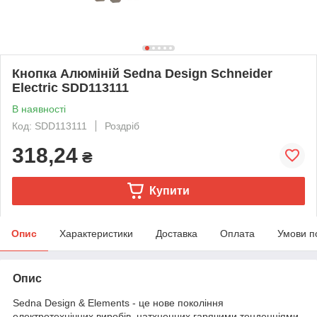
Кнопка Алюміній Sedna Design Schneider
Electric SDD113111
В наявності
Код: SDD113111
Роздріб
318,24
₴
Купити
Опис
Характеристики
Доставка
Оплата
Умови п
Опис
Sedna Design & Elements - це нове покоління
електротехнічних виробів, натхненних гарячими тенденціями