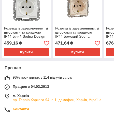
Розетка із заземленням, зі
Розетка із заземленням, зі
Розе
шторками та кришкою
шторками та кришкою
штор
IP44 Білий Sedna Design
IP44 Бежевий Sedna
IP44
Schneider Electric
Design Schneider Electric
Desi
459,16
471,64
676
₴
₴
SDD211024
SDD212024
SDD
Купити
Купити
Про нас
98% позитивних з 114 відгуків за рік
Працює з 04.03.2013
м. Харків
пр. Героїв Харкова 94, п.1, домофон, Харків, Україна
Контакти