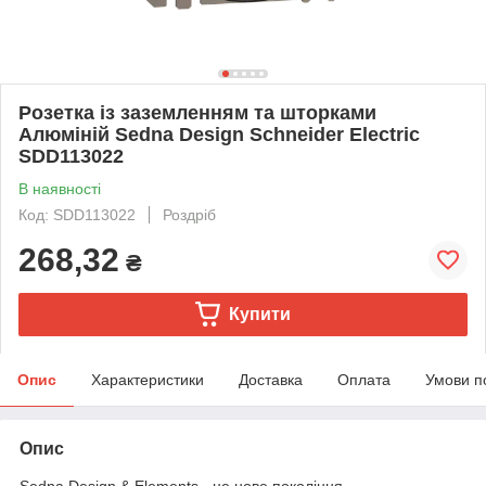
Розетка із заземленням та шторками
Алюміній Sedna Design Schneider Electric
SDD113022
В наявності
Код: SDD113022
Роздріб
268,32
₴
Купити
Опис
Характеристики
Доставка
Оплата
Умови п
Опис
Sedna Design & Elements - це нове покоління