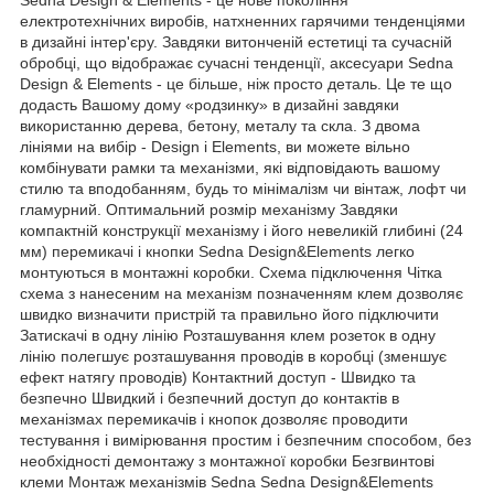
електротехнічних виробів, натхненних гарячими тенденціями
в дизайні інтер'єру. Завдяки витонченій естетиці та сучасній
обробці, що відображає сучасні тенденції, аксесуари Sedna
Design & Elements - це більше, ніж просто деталь. Це те що
додасть Вашому дому «родзинку» в дизайні завдяки
використанню дерева, бетону, металу та скла. З двома
лініями на вибір - Design і Elements, ви можете вільно
комбінувати рамки та механізми, які відповідають вашому
стилю та вподобанням, будь то мінімалізм чи вінтаж, лофт чи
гламурний. Оптимальний розмір механізму Завдяки
компактній конструкції механізму і його невеликій глибині (24
мм) перемикачі і кнопки Sedna Design&Elements легко
монтуються в монтажні коробки. Схема підключення Чітка
схема з нанесеним на механізм позначенням клем дозволяє
швидко визначити пристрій та правильно його підключити
Затискачі в одну лінію Розташування клем розеток в одну
лінію полегшує розташування проводів в коробці (зменшує
ефект натягу проводів) Контактний доступ - Швидко та
безпечно Швидкий і безпечний доступ до контактів в
механізмах перемикачів і кнопок дозволяє проводити
тестування і вимірювання простим і безпечним способом, без
необхідності демонтажу з монтажної коробки Безгвинтові
клеми Монтаж механізмів Sedna Sedna Design&Elements