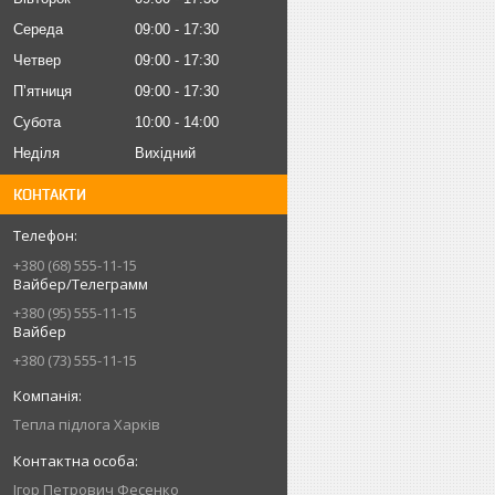
Середа
09:00
17:30
Четвер
09:00
17:30
Пʼятниця
09:00
17:30
Субота
10:00
14:00
Неділя
Вихідний
КОНТАКТИ
+380 (68) 555-11-15
Вайбер/Телеграмм
+380 (95) 555-11-15
Вайбер
+380 (73) 555-11-15
Тепла підлога Харків
Iгор Петрович Фесенко