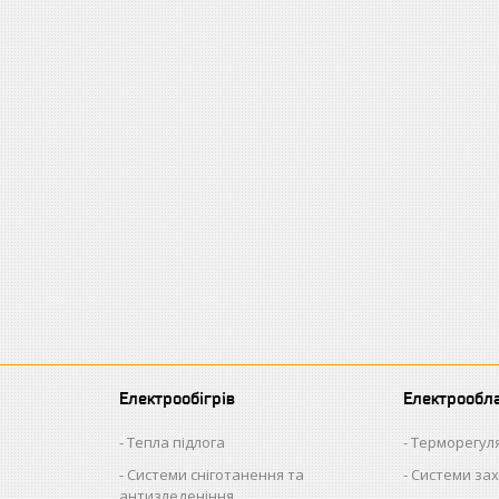
Електрообігрів
Електрообл
Тепла підлога
Терморегул
Системи сніготанення та
Системи зах
антизледеніння