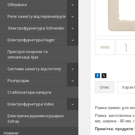
Обігрівачі
Реле захисту від перенапруги
Электрофурнитура Schneider
Електрофурнітура Hager
Пристрої охорони та
сигналізації Ajax
Системи захисту від потопу
Розпродаж
Опис
Харак
Стабілізатори напруги
Електрофурнітура Videx
Рамка-тримач для моб
Електричні рушникосушарки
Рамка виготовлена з 
Solray
мм, ширина - 90 мм, г
Примітка: продукти 
Новини