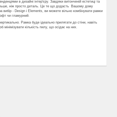
нденціями в дизайні інтер'єру. Завдяки витонченій естетиці та
 більше, ніж просто деталь. Це те що додасть Вашому дому
а вибір - Design і Elements, ви можете вільно комбінувати рамки
лофт чи гламурний.
вертикально. Рамка буде ідеально прилягати до стіни, навіть
 мінімізувати кількість пилу, що осідає на них.