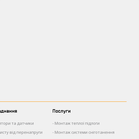
аднання
Послуги
ятори та датчики
Монтаж теплої підлоги
исту від перенапруги
Монтаж системи сніготанення