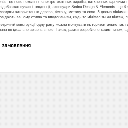
ts - це нове покоління електротехнічних виробів, натхненних гарячими те
 відображає сучасні тенденції, аксесуари Sedna Design & Elements - це
завдяки використанню дерева, бетону, металу та скла. З двома лініями н
дповідають вашому стилю та вподобанням, будь то мінімалізм чи вінтаж, 
етричній конструкції одну раму можна монтувати як горизонтально так і 
ана не ідеально врівень з нею. Також, рамки розроблено таким чином, щоб
я замовлення