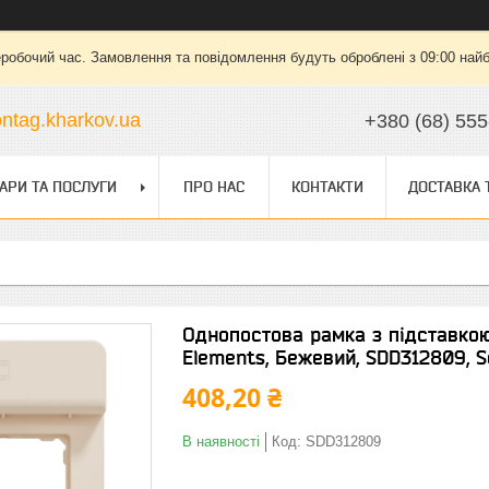
еробочий час. Замовлення та повідомлення будуть оброблені з 09:00 найб
ntag.kharkov.ua
+380 (68) 555
АРИ ТА ПОСЛУГИ
ПРО НАС
КОНТАКТИ
ДОСТАВКА 
Однопостова рамка з підставкою
Elements, Бежевий, SDD312809, S
408,20 ₴
В наявності
Код:
SDD312809