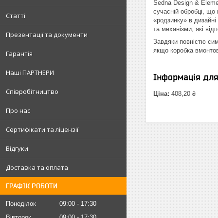
Sedna Design & Elemen
сучасній обробці, що
Статті
«родзинку» в дизайні 
та механізми, які ві
Презентації та документи
Завдяки повністю сим
якщо коробка вмонтов
Гарантія
Наші ПАРТНЕРИ
Інформація дл
Співробітництво
Ціна:
408,20 ₴
Про нас
Сертифікати та ліцензії
Відгуки
Доставка та оплата
ГРАФІК РОБОТИ
Понеділок
09:00
17:30
Вівторок
09:00
17:30