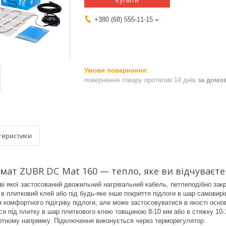
Купити
+380 (68) 555-11-15
повернення товару протягом 14 днів
за домо
теристики
мат ZUBR DC Mat 160 — тепло, яке ви відчуваєт
ові якої застосований двожильний нагрівальний кабель, петлеподібно закр
 в плитковий клей або під будь-яке інше покриття підлоги в шар самови
 комфортного підігріву підлоги, але може застосовуватися в якості осно
ся під плитку в шар плиткового клею товщиною 8-10 мм або в стяжку 10-15
отному напрямку. Підключення виконується через терморегулятор.