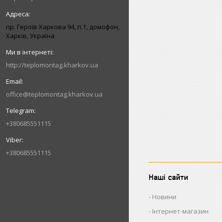
пр. Героїв Харкова 94, п.1, домофон,
Харків, Україна
http://teplomontag.kharkov.ua
office@teplomontag.kharkov.ua
+380685551115
+380685551115
Наші сайти
Новини
Інтернет-магазин