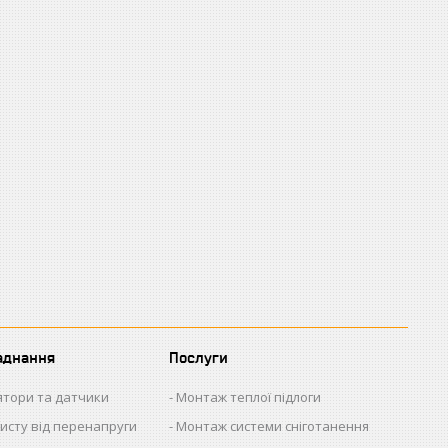
аднання
Послуги
ятори та датчики
Монтаж теплої підлоги
исту від перенапруги
Монтаж системи сніготанення