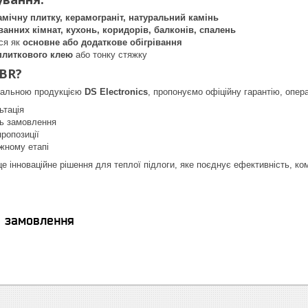
амічну плитку, керамограніт, натуральний камінь
ванних кімнат, кухонь, коридорів, балконів, спалень
ся як
основне або додаткове обігрівання
плиткового клею
або тонку стяжку
BR?
нальною продукцією
DS Electronics
, пропонуємо офіційну гарантію, опер
ьтація
нь замовлення
пропозиції
жному етапі
е інноваційне рішення для теплої підлоги, яке поєднує ефективність, ком
я замовлення