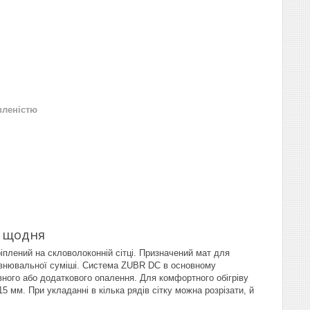
вленістю
е щодня
іплений на скловолоконній сітці. Призначений мат для
рівнювальної суміші. Система ZUBR DC в основному
вного або додаткового опалення. Для комфортного обігріву
 мм. При укладанні в кілька рядів сітку можна розрізати, й