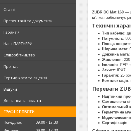
Статті
ZUBR DC Mat 160
— ц
м²
, мат забезпечує р
Презентації та документи
Технічні хара
Гарантія
Тип кабелю
: д
Потужність
: 80
Наші ПАРТНЕРИ
Площа покритт
Ширина мата
: 
Довжина мата
:
Співробітництво
Живлення
: 230
Ізоляція
: FEP 
Про нас
Захист
: IPX7
Гарантія
: 25 ро
Сертифікати та ліцензії
Комплектація
:
Переваги ZUB
Відгуки
Надтонкий про
Доставка та оплата
Самоклеюча сі
Оптимальний к
ГРАФІК РОБОТИ
Герметична му
Мідно-алюміні
Понеділок
09:00
17:30
Сертифікація
—
Сфера застос
Вівторок
09:00
17:30