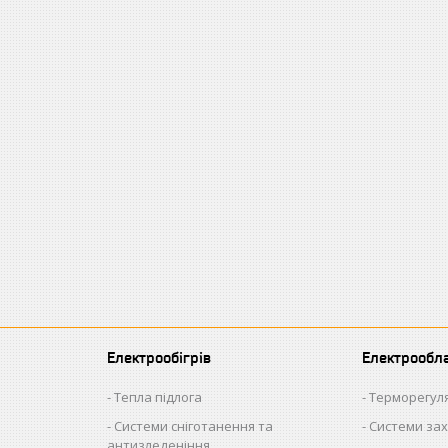
Електрообігрів
Електрообл
Тепла підлога
Терморегул
Системи сніготанення та
Системи зах
антизледеніння