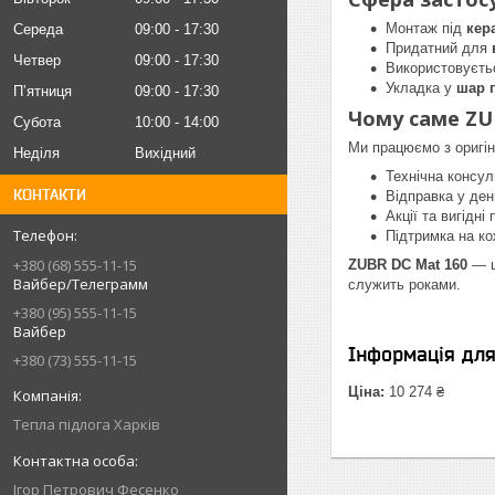
Монтаж під
кер
Середа
09:00
17:30
Придатний для
Четвер
09:00
17:30
Використовуєть
Укладка у
шар 
Пʼятниця
09:00
17:30
Чому саме ZU
Субота
10:00
14:00
Ми працюємо з оригі
Неділя
Вихідний
Технічна консул
КОНТАКТИ
Відправка у де
Акції та вигідні 
Підтримка на ко
+380 (68) 555-11-15
ZUBR DC Mat 160
— ц
Вайбер/Телеграмм
служить роками.
+380 (95) 555-11-15
Вайбер
Інформація дл
+380 (73) 555-11-15
Ціна:
10 274 ₴
Тепла підлога Харків
Iгор Петрович Фесенко