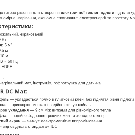
е готове рішення для створення
електричної теплої підлоги
під плитку
івномірне нагрівання, економне споживання електроенергії та простоту мо
ктеристики:
вожильний, екранований
0 Вт
я
: 5 м²
0.5 м
 10 м
 В ~ 50 Гц
+ HDPE
ків
 нагрівальний мат, інструкція, гофротрубка для датчика
R DC Mat:
філь
— укладається прямо в плитковий клей, без підняття рівня підлоги
тка
— прискорює монтаж і надійно фіксує кабель
рок укладання
— 9 см між витками для рівномірного тепла
фта
— надійне з'єднання греючих жил та холодного кінця
євий екран
— знижує електромагнітне випромінювання
 відповідність стандартам IEC
ування: