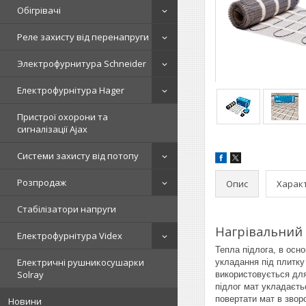
Обігрівачі
Реле захисту від перенапруги
Электрофурнитура Schneider
Електрофурнітура Hager
Пристрої охорони та
сигналізації Ajax
Системи захисту від потопу
Розпродаж
Опис
Харак
Стабілізатори напруги
Нагрівальний 
Електрофурнітура Videx
Тепла підлога, в осн
Електричні рушникосушарки
укладання під плитку
Solray
використовується для
підлог мат укладаєть
повертати мат в звор
Новини