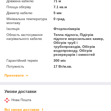
Довжина кабелю
71 м
Площа обігріву
7.1 кв.м
Діаметр кабелю
5 мм
Мінімальна температура
0 град.
монтажу
Ізоляція
Фторполімерів
Область застосування
Тепла підлога, Підігрів
нагрівального кабелю
підлоги морозильних камер,
Обігрів труб і
трубопроводів, Обігрів
водопроводу, Обігрів
резервуарів і ємностей
Гарантійний термін
300 міс
Потужність
17 Вт/м.кв.
Приховати
Умови доставки
Нова Пошта
Всі умови доставки