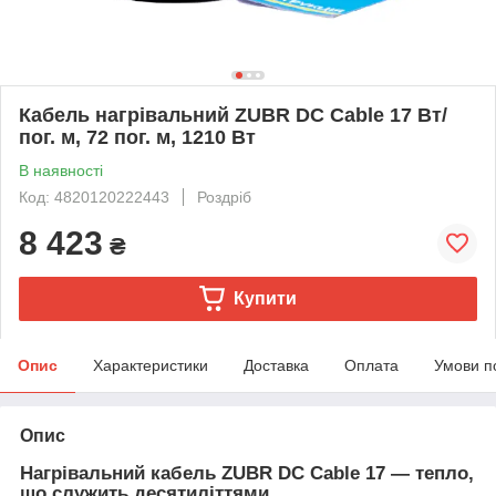
Кабель нагрівальний ZUBR DC Cable 17 Вт/
пог. м, 72 пог. м, 1210 Вт
В наявності
Код: 4820120222443
Роздріб
8 423
₴
Купити
Опис
Характеристики
Доставка
Оплата
Умови п
Опис
Нагрівальний кабель ZUBR DC Cable 17 — тепло,
що служить десятиліттями