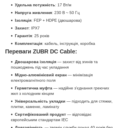
Удельна потужність
: 17 Вт/м
Напруга живлення
: 230 В ~ 50 Гц
Ізоляція
: FEP + HDPE (двошарова)
Захист
: IPX7
Гарантія
: 25 років
Комплектація
: кабель, інструкція, коробка
Переваги ZUBR DC Cable:
Двошарова ізоляція
— захист від згинів та
пошкоджень під час укладання
Мідно-алюмінієвий екран
— мінімізація
електромагнітного поля
Герметична муфта
— надійне з'єднання греючих
жил з холодним кінцем
Універсальність укладки
— підходить для стяжки,
плитки, каменю, ламінату
Сертифікований продукт
— відповідає
європейським стандартам IEC
Довговічність
— термін служби понад 40 років без