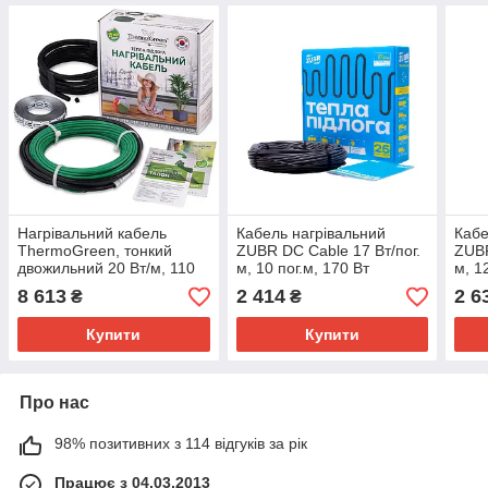
Нагрівальний кабель
Кабель нагрівальний
Кабе
ThermoGreen, тонкий
ZUBR DC Cable 17 Вт/пог.
ZUBR
двожильний 20 Вт/м, 110
м, 10 пог.м, 170 Вт
м, 1
пог.м, 2200 Вт
8 613
2 414
2 6
₴
₴
Купити
Купити
Про нас
98% позитивних з 114 відгуків за рік
Працює з 04.03.2013