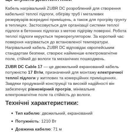
Кабель нагрівальний ZUBR DC розроблений для створення
кабельної теплої підлоги, обігріву труб і металевих
резервуарів всередині приміщень, а також для прогріву грунту
в теплицях. Застосовується для організації системи теплої
підлоги в бетонних підлогах з метою підігріву поверхні. Робота
теплої підлоги керується терморегулятором. За короткий час
поверхня нагрівається до встановленої температури.
Нагрівальний кабель ZUBR DC відповідає європейським
стандартам безпеки, створює найменше електромагнітне
поле, стійкий до вологи та механічних пошкоджень.
ZUBR DC Cable 17
— це двожильний екранований кабель
потужністю
17 Вт/м
, призначений для монтажу
електричної
теплої підлоги
у житлових та комерційних приміщеннях.
Завдяки продуманій конструкції та високій надійності він
забезпечує
рівномірний прогрів
, мінімальне
електромагнітне поле та стійкість до вологи.
Технічні характеристики:
Тип кабелю
: двожильний, екранований
Потужність
: 1210 Вт
Довжина кабелю
: 71 м