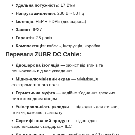
Удельна потужність
: 17 Вт/м
Напруга живлення
: 230 В ~ 50 Гц
Ізоляція
: FEP + HDPE (двошарова)
Захист
: IPX7
Гарантія
: 25 років
Комплектація
: кабель, інструкція, коробка
Переваги ZUBR DC Cable:
Двошарова ізоляція
— захист від згинів та
пошкоджень під час укладання
Мідно-алюмінієвий екран
— мінімізація
електромагнітного поля
Герметична муфта
— надійне з'єднання греючих
жил з холодним кінцем
Універсальність укладки
— підходить для стяжки,
плитки, каменю, ламінату
Сертифікований продукт
— відповідає
європейським стандартам IEC
Довговічність
— термін служби понад 40 років без