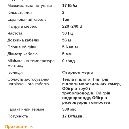
Максимальна потужність
17 Вт/м
Кількість жил
2
Екранований кабель
Так
Напруга мережі
220~240 В
Частота
50 Гц
Довжина кабелю
56 м
Площа обігріву
5.6 кв.м
Діаметр кабелю
5 мм
Мінімальна температура
0 град.
монтажу
Ізоляція
Фторполімерів
Область застосування
Тепла підлога, Підігрів
нагрівального кабелю
підлоги морозильних камер,
Обігрів труб і
трубопроводів, Обігрів
водопроводу, Обігрів
резервуарів і ємностей
Гарантійний термін
300 міс
Потужність
17 Вт/м.кв.
Приховати