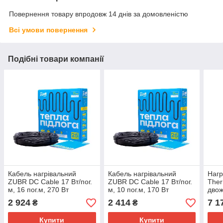
Повернення товару впродовж 14 днів за домовленістю
Всі умови повернення
Подібні товари компанії
Кабель нагрівальний
Кабель нагрівальний
Нагр
ZUBR DC Cable 17 Вт/пог.
ZUBR DC Cable 17 Вт/пог.
Ther
м, 16 пог.м, 270 Вт
м, 10 пог.м, 170 Вт
двож
пог.
2 924
2 414
7 1
₴
₴
Купити
Купити