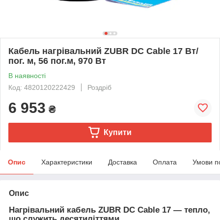
Кабель нагрівальний ZUBR DC Cable 17 Вт/
пог. м, 56 пог.м, 970 Вт
В наявності
Код: 4820120222429
Роздріб
6 953
₴
Купити
Опис
Характеристики
Доставка
Оплата
Умови п
Опис
Нагрівальний кабель ZUBR DC Cable 17 — тепло,
що служить десятиліттями