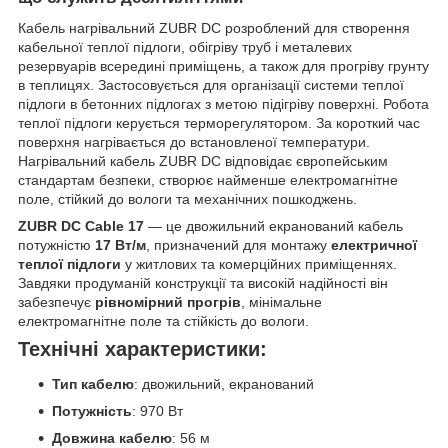
Кабель нагрівальний ZUBR DC розроблений для створення
кабельної теплої підлоги, обігріву труб і металевих
резервуарів всередині приміщень, а також для прогріву грунту
в теплицях. Застосовується для організації системи теплої
підлоги в бетонних підлогах з метою підігріву поверхні. Робота
теплої підлоги керується терморегулятором. За короткий час
поверхня нагрівається до встановленої температури.
Нагрівальний кабель ZUBR DC відповідає європейським
стандартам безпеки, створює найменше електромагнітне
поле, стійкий до вологи та механічних пошкоджень.
ZUBR DC Cable 17
— це двожильний екранований кабель
потужністю
17 Вт/м
, призначений для монтажу
електричної
теплої підлоги
у житлових та комерційних приміщеннях.
Завдяки продуманій конструкції та високій надійності він
забезпечує
рівномірний прогрів
, мінімальне
електромагнітне поле та стійкість до вологи.
Технічні характеристики:
Тип кабелю
: двожильний, екранований
Потужність
: 970 Вт
Довжина кабелю
: 56 м