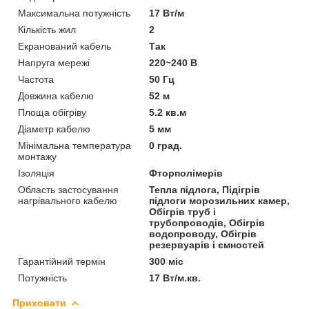
Максимальна потужність
17 Вт/м
Кількість жил
2
Екранований кабель
Так
Напруга мережі
220~240 В
Частота
50 Гц
Довжина кабелю
52 м
Площа обігріву
5.2 кв.м
Діаметр кабелю
5 мм
Мінімальна температура
0 град.
монтажу
Ізоляція
Фторполімерів
Область застосування
Тепла підлога, Підігрів
нагрівального кабелю
підлоги морозильних камер,
Обігрів труб і
трубопроводів, Обігрів
водопроводу, Обігрів
резервуарів і ємностей
Гарантійний термін
300 міс
Потужність
17 Вт/м.кв.
Приховати