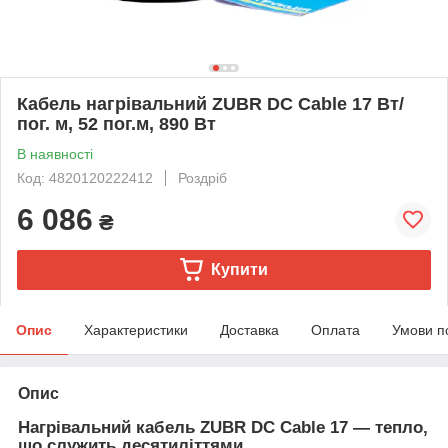
Кабель нагрівальний ZUBR DC Cable 17 Вт/
пог. м, 52 пог.м, 890 Вт
В наявності
Код: 4820120222412
Роздріб
6 086
₴
Купити
Опис
Характеристики
Доставка
Оплата
Умови п
Опис
Нагрівальний кабель ZUBR DC Cable 17 — тепло,
що служить десятиліттями