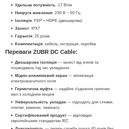
Удельна потужність
: 17 Вт/м
Напруга живлення
: 230 В ~ 50 Гц
Ізоляція
: FEP + HDPE (двошарова)
Захист
: IPX7
Гарантія
: 25 років
Комплектація
: кабель, інструкція, коробка
Переваги ZUBR DC Cable:
Двошарова ізоляція
— захист від згинів та
пошкоджень під час укладання
Мідно-алюмінієвий екран
— мінімізація
електромагнітного поля
Герметична муфта
— надійне з'єднання греючих
жил з холодним кінцем
Універсальність укладки
— підходить для стяжки,
плитки, каменю, ламінату
Сертифікований продукт
— відповідає
європейським стандартам IEC
Довговічність
— термін служби понад 40 років без