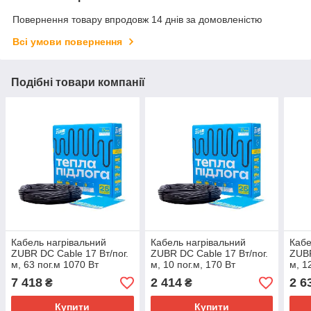
Повернення товару впродовж 14 днів за домовленістю
Всі умови повернення
Подібні товари компанії
Кабель нагрівальний
Кабель нагрівальний
Кабе
ZUBR DC Cable 17 Вт/пог.
ZUBR DC Cable 17 Вт/пог.
ZUBR
м, 63 пог.м 1070 Вт
м, 10 пог.м, 170 Вт
м, 1
7 418
2 414
2 6
₴
₴
Купити
Купити