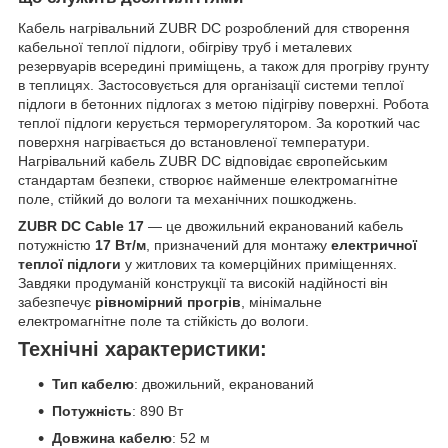
Кабель нагрівальний ZUBR DC розроблений для створення
кабельної теплої підлоги, обігріву труб і металевих
резервуарів всередині приміщень, а також для прогріву грунту
в теплицях. Застосовується для організації системи теплої
підлоги в бетонних підлогах з метою підігріву поверхні. Робота
теплої підлоги керується терморегулятором. За короткий час
поверхня нагрівається до встановленої температури.
Нагрівальний кабель ZUBR DC відповідає європейським
стандартам безпеки, створює найменше електромагнітне
поле, стійкий до вологи та механічних пошкоджень.
ZUBR DC Cable 17
— це двожильний екранований кабель
потужністю
17 Вт/м
, призначений для монтажу
електричної
теплої підлоги
у житлових та комерційних приміщеннях.
Завдяки продуманій конструкції та високій надійності він
забезпечує
рівномірний прогрів
, мінімальне
електромагнітне поле та стійкість до вологи.
Технічні характеристики:
Тип кабелю
: двожильний, екранований
Потужність
: 890 Вт
Довжина кабелю
: 52 м