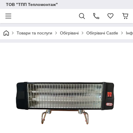
ТОВ "ТПП Тепломонтаж"
Товари та послуги
Обігрівачі
Обігрівачі Castle
Інф