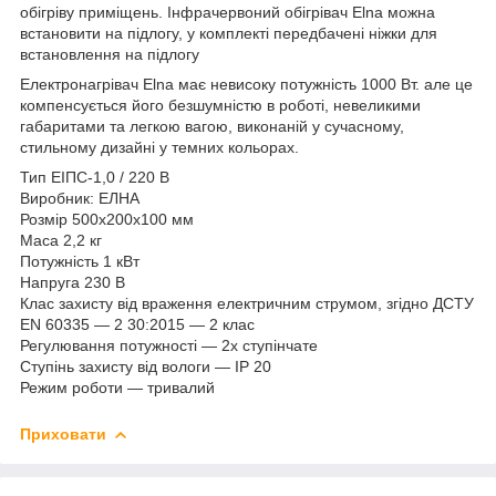
обігріву приміщень. Інфрачервоний обігрівач Elna можна
встановити на підлогу, у комплекті передбачені ніжки для
встановлення на підлогу
Електронагрівач Elna має невисоку потужність 1000 Вт. але це
компенсується його безшумністю в роботі, невеликими
габаритами та легкою вагою, виконаній у сучасному,
стильному дизайні у темних кольорах.
Тип ЕІПС-1,0 / 220 В
Виробник: ЕЛНА
Розмір 500х200х100 мм
Маса 2,2 кг
Потужність 1 кВт
Напруга 230 В
Клас захисту від враження електричним струмом, згідно ДСТУ
EN 60335 — 2 30:2015 — 2 клас
Регулювання потужності — 2х ступінчате
Ступінь захисту від вологи — ІР 20
Режим роботи — тривалий
Приховати