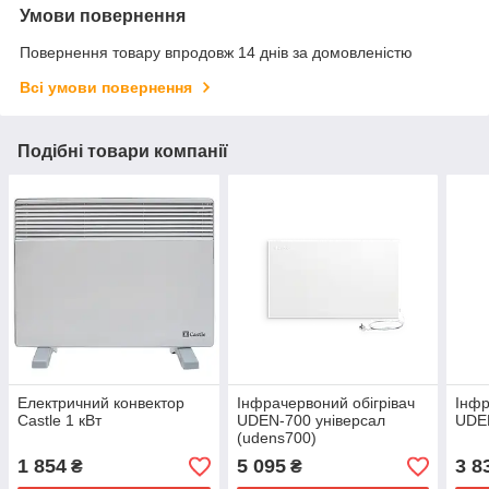
Умови повернення
Повернення товару впродовж 14 днів за домовленістю
Всі умови повернення
Подібні товари компанії
Електричний конвектор
Інфрачервоний обігрівач
Інфр
Castle 1 кВт
UDEN-700 універсал
UDEN
(udens700)
1 854
5 095
3 8
₴
₴