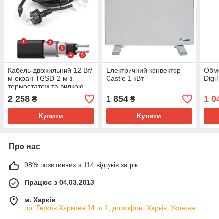
Кабель двожильний 12 Вт/
Електричний конвектор
Обме
м екран TGSD-2 м з
Castle 1 кВт
Dig
термостатом та вилкою
для обігріву труб.
2 258
1 854
1 0
₴
₴
Купити
Купити
Про нас
98% позитивних з 114 відгуків за рік
Працює з 04.03.2013
м. Харків
пр. Героїв Харкова 94, п.1, домофон, Харків, Україна