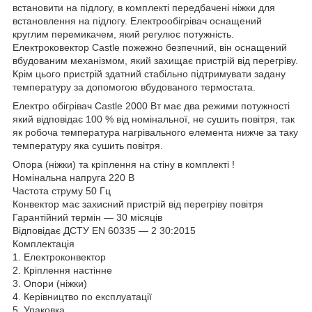
встановити на підлогу, в комплекті передбачені ніжки для
встановлення на підлогу. Електрообігрівач оснащений
круглим перемикачем, який регулює потужність.
Електроковектор Castle пожежно безпечний, він оснащений
вбудованим механізмом, який захищає пристрій від перегріву.
Крім цього пристрій здатний стабільно підтримувати задану
температуру за допомогою вбудованого термостата.
Електро обігрівач Castle 2000 Вт має два режими потужності
який відповідає 100 % від номінальної, не сушить повітря, так
як робоча температура нагрівального елемента нижче за таку
температуру яка сушить повітря.
Опора (ніжки) та кріплення на стіну в комплекті !
Номінальна напруга 220 В
Частота струму 50 Гц
Конвектор має захисний пристрій від перегріву повітря
Гарантійний термін — 30 місяців
Відповідає ДСТУ EN 60335 — 2 30:2015
Комплектація
1. Електроконвектор
2. Кріплення настінне
3. Опори (ніжки)
4. Керівництво по експлуатації
5. Упаковка