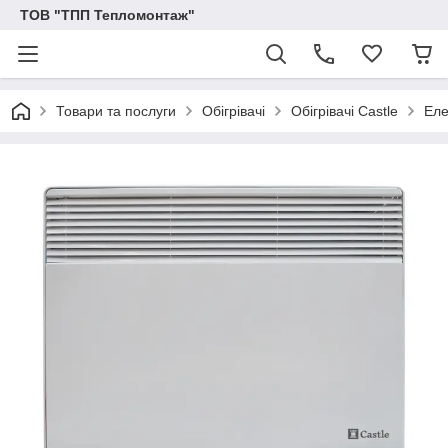
ТОВ "ТПП Тепломонтаж"
Товари та послуги
Обігрівачі
Обігрівачі Castle
Еле