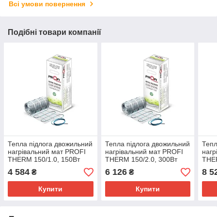
Всі умови повернення
Подібні товари компанії
Тепла підлога двожильний
Тепла підлога двожильний
Тепл
нагрівальний мат PROFI
нагрівальний мат PROFI
нагр
THERM 150/1.0, 150Вт
THERM 150/2.0, 300Вт
THER
4 584
6 126
8 5
₴
₴
Купити
Купити