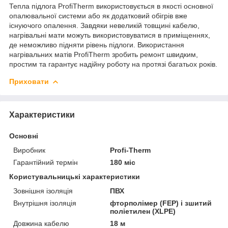
Тепла підлога ProfiTherm використовується в якості основної
опалювальної системи або як додатковий обігрів вже
існуючого опалення. Завдяки невеликій товщині кабелю,
нагрівальні мати можуть використовуватися в приміщеннях,
де неможливо підняти рівень підлоги. Використання
нагрівальних матів ProfiTherm зробить ремонт швидким,
простим та гарантує надійну роботу на протязі багатьох років.
Приховати
Характеристики
Основні
Виробник
Profi-Therm
Гарантійний термін
180 міс
Користувальницькі характеристики
Зовнішня ізоляція
ПВХ
Внутрішня ізоляція
фторполімер (FEP) і зшитий
поліетилен (XLPE)
Довжина кабелю
18 м