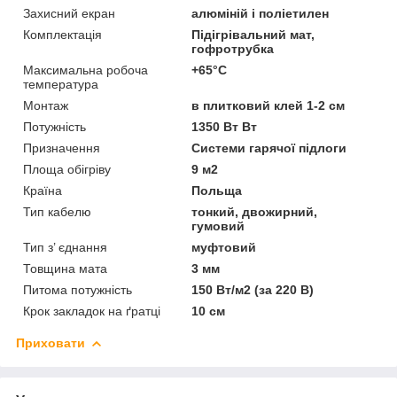
Захисний екран
алюміній і поліетилен
Комплектація
Підігрівальний мат,
гофротрубка
Максимальна робоча
+65°C
температура
Монтаж
в плитковий клей 1-2 см
Потужність
1350 Вт Вт
Призначення
Системи гарячої підлоги
Площа обігріву
9 м2
Країна
Польща
Тип кабелю
тонкий, двожирний,
гумовий
Тип з’ єднання
муфтовий
Товщина мата
3 мм
Питома потужність
150 Вт/м2 (за 220 В)
Крок закладок на ґратці
10 см
Приховати