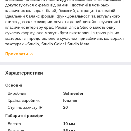
докуповуються окремо від рамки і доступні в чотирьох
класичних кольорах: білий, бежевий, антрацит і алюміній.
Ідеальний баланс форми, функціональності та актуального
стилю дозволяє використовувати даний дизайн в сучасних і
класичних інтер'єру єрах. Рамки Unica Studio мають одну
сучасну форму, але можуть бути виготовлені з трьох різних
матеріалів і представлене в сучасних привабливих кольорах і
текстурах –Studio, Studio Color і Studio Metal.
Приховати
Характеристики
Основні
Виробник
Schneider
Країна виробник
Іспанія
Ступінь захисту IP
20
Габаритні розміри
Висота
10 мм
Довжина
85 мм