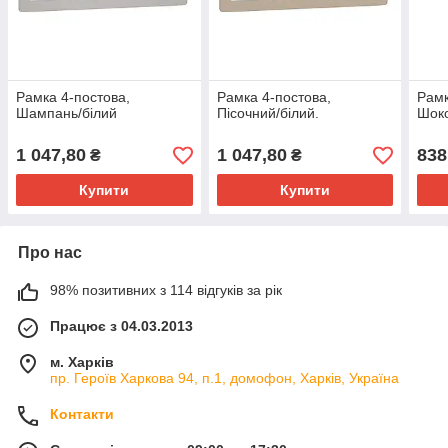
Рамка 4-постова,
Рамка 4-постова,
Рамк
Шампань/білий
Пісочний/білий.
Шоко
1 047,80
1 047,80
838
₴
₴
Купити
Купити
Про нас
98% позитивних з 114 відгуків за рік
Працює з 04.03.2013
м. Харків
пр. Героїв Харкова 94, п.1, домофон, Харків, Україна
Контакти