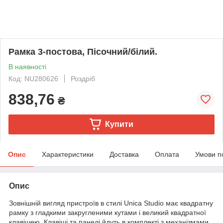
Рамка 3-постова, Пісочний/білий.
В наявності
Код: NU280626
Роздріб
838,76
₴
Купити
Опис
Характеристики
Доставка
Оплата
Умови п
Опис
Зовнішній вигляд пристроїв в стилі Unica Studio має квадратну
рамку з гладкими закругленими кутами і великий квадратної
клавішею. Клавіші та панелі йдуть в комплекті з механізмами,