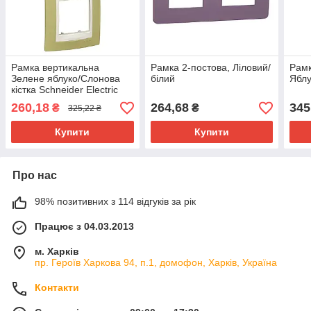
Рамка вертикальна
Рамка 2-постова, Ліловий/
Рамк
Зелене яблуко/Слонова
білий
Яблу
кістка Schneider Electric
Unica Plus
260,18
264,68
345
₴
₴
325,22 ₴
(MGU6.004V.563)
Купити
Купити
Про нас
98% позитивних з 114 відгуків за рік
Працює з 04.03.2013
м. Харків
пр. Героїв Харкова 94, п.1, домофон, Харків, Україна
Контакти