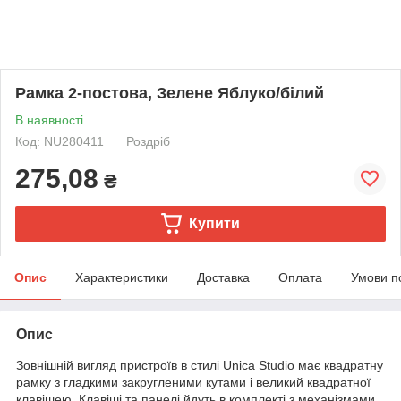
Рамка 2-постова, Зелене Яблуко/білий
В наявності
Код: NU280411
Роздріб
275,08
₴
Купити
Опис
Характеристики
Доставка
Оплата
Умови п
Опис
Зовнішній вигляд пристроїв в стилі Unica Studio має квадратну
рамку з гладкими закругленими кутами і великий квадратної
клавішею. Клавіші та панелі йдуть в комплекті з механізмами,