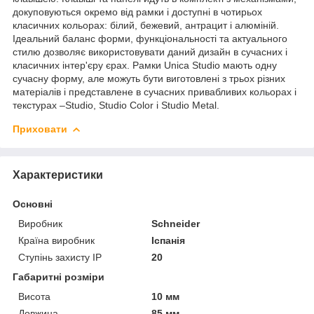
докуповуються окремо від рамки і доступні в чотирьох
класичних кольорах: білий, бежевий, антрацит і алюміній.
Ідеальний баланс форми, функціональності та актуального
стилю дозволяє використовувати даний дизайн в сучасних і
класичних інтер'єру єрах. Рамки Unica Studio мають одну
сучасну форму, але можуть бути виготовлені з трьох різних
матеріалів і представлене в сучасних привабливих кольорах і
текстурах –Studio, Studio Color і Studio Metal.
Приховати
Характеристики
Основні
Виробник
Schneider
Країна виробник
Іспанія
Ступінь захисту IP
20
Габаритні розміри
Висота
10 мм
Довжина
85 мм